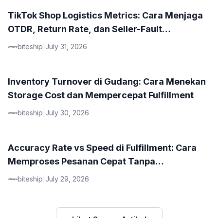
TikTok Shop Logistics Metrics: Cara Menjaga
OTDR, Return Rate, dan Seller-Fault
Cancellation
biteship
|
July 31, 2026
Inventory Turnover di Gudang: Cara Menekan
Storage Cost dan Mempercepat Fulfillment
biteship
|
July 30, 2026
Accuracy Rate vs Speed di Fulfillment: Cara
Memproses Pesanan Cepat Tanpa
Mengorbankan Kualitas
biteship
|
July 29, 2026