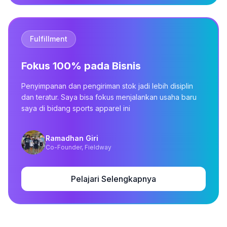
Fulfillment
Fokus 100% pada Bisnis
Penyimpanan dan pengiriman stok jadi lebih disiplin
dan teratur. Saya bisa fokus menjalankan usaha baru
saya di bidang sports apparel ini
Ramadhan Giri
Co-Founder, Fieldway
Pelajari Selengkapnya