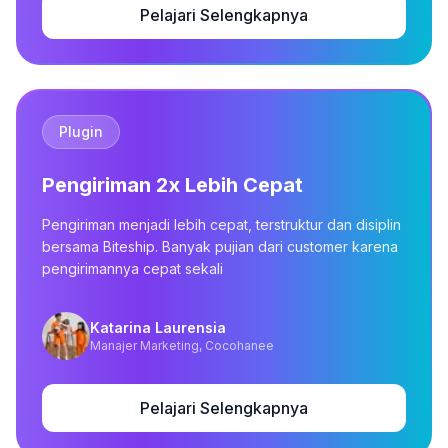
Pelajari Selengkapnya
Plugin
Pengiriman 2x Lebih Cepat
Pengiriman menjadi lebih cepat, terstruktur dan disiplin
bersama Biteship. Banyak pujian dari customer karena
pengirimannya cepat sekali
Katarina Laurensia
Manajer Marketing, Cocohanee
Pelajari Selengkapnya