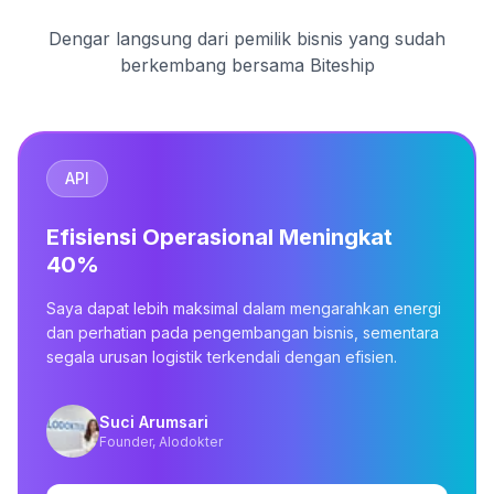
Dengar langsung dari pemilik bisnis yang sudah
berkembang bersama Biteship
API
Efisiensi Operasional Meningkat
40%
Saya dapat lebih maksimal dalam mengarahkan energi
dan perhatian pada pengembangan bisnis, sementara
segala urusan logistik terkendali dengan efisien.
Suci Arumsari
Founder, Alodokter