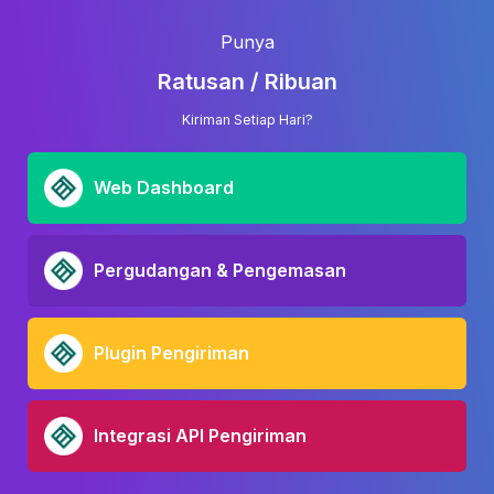
Punya
Ratusan / Ribuan
Kiriman Setiap Hari?
Web Dashboard
Pergudangan & Pengemasan
Plugin Pengiriman
Integrasi API Pengiriman