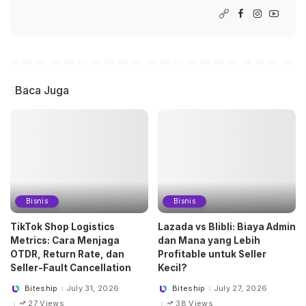
Baca Juga
Bisnis
Bisnis
TikTok Shop Logistics
Lazada vs Blibli: Biaya Admin
Metrics: Cara Menjaga
dan Mana yang Lebih
OTDR, Return Rate, dan
Profitable untuk Seller
Seller-Fault Cancellation
Kecil?
Biteship
July 31, 2026
Biteship
July 27, 2026
Posted
Posted
by
by
27 Views
38 Views