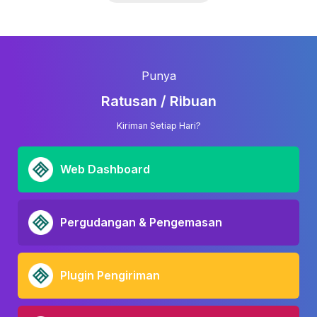
Punya
Ratusan / Ribuan
Kiriman Setiap Hari?
Web Dashboard
Pergudangan & Pengemasan
Plugin Pengiriman