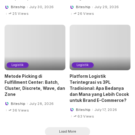
Biteship
July 30, 2026
Biteship
July 29, 2026
Posted
Posted
by
by
25 Views
26 Views
Logistik
Logistik
Metode Picking di
Platform Logistik
Fulfillment Center: Batch,
Terintegrasi vs 3PL
Cluster, Discrete, Wave, dan
Tradisional: Apa Bedanya
Zone
dan Mana yang Lebih Cocok
untuk Brand E-Commerce?
Biteship
July 28, 2026
Posted
by
Biteship
July 17, 2026
36 Views
Posted
by
63 Views
Load More