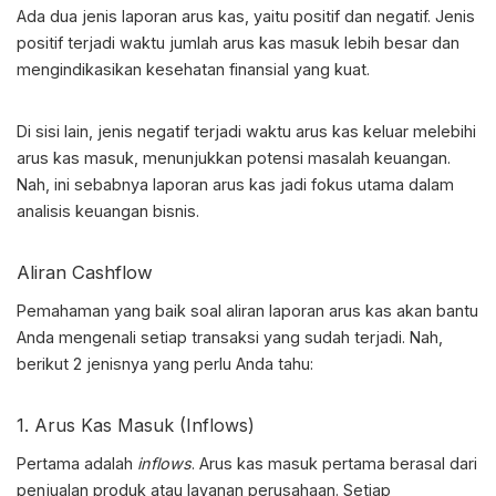
Ada dua jenis laporan arus kas, yaitu positif dan negatif. Jenis
positif terjadi waktu jumlah arus kas masuk lebih besar dan
mengindikasikan kesehatan finansial yang kuat.
Di sisi lain, jenis negatif terjadi waktu arus kas keluar melebihi
arus kas masuk, menunjukkan potensi masalah keuangan.
Nah, ini sebabnya laporan arus kas jadi fokus utama dalam
analisis keuangan bisnis.
Aliran Cashflow
Pemahaman yang baik soal aliran laporan arus kas akan bantu
Anda mengenali setiap transaksi yang sudah terjadi. Nah,
berikut 2 jenisnya yang perlu Anda tahu:
1. Arus Kas Masuk (Inflows)
Pertama adalah
inflows
. Arus kas masuk pertama berasal dari
penjualan produk atau layanan perusahaan. Setiap