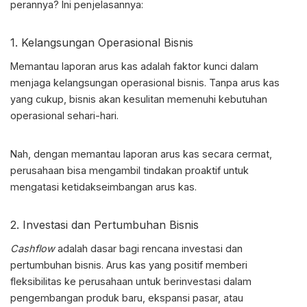
perannya? Ini penjelasannya:
1. Kelangsungan Operasional Bisnis
Memantau laporan arus kas adalah faktor kunci dalam
menjaga kelangsungan operasional bisnis. Tanpa arus kas
yang cukup, bisnis akan kesulitan memenuhi kebutuhan
operasional sehari-hari.
Nah, dengan memantau laporan arus kas secara cermat,
perusahaan bisa mengambil tindakan proaktif untuk
mengatasi ketidakseimbangan arus kas.
2. Investasi dan Pertumbuhan Bisnis
Cashflow
adalah
dasar bagi rencana investasi dan
pertumbuhan bisnis. Arus kas yang positif memberi
fleksibilitas ke perusahaan untuk berinvestasi dalam
pengembangan produk baru, ekspansi pasar, atau