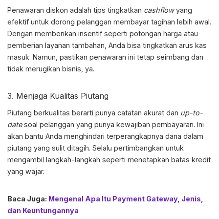
Penawaran diskon
adalah tips tingkatkan
cashflow
yang
efektif untuk dorong pelanggan membayar tagihan lebih awal.
Dengan memberikan insentif seperti potongan harga atau
pemberian layanan tambahan, Anda bisa tingkatkan arus kas
masuk. Namun, pastikan penawaran ini tetap seimbang dan
tidak merugikan bisnis, ya.
3. Menjaga Kualitas Piutang
Piutang berkualitas berarti punya catatan akurat dan
up-to-
date
soal pelanggan yang punya kewajiban pembayaran. Ini
akan bantu Anda menghindari terperangkapnya dana dalam
piutang yang sulit ditagih. Selalu pertimbangkan untuk
mengambil langkah-langkah seperti menetapkan batas kredit
yang wajar.
Baca Juga:
Mengenal Apa Itu Payment Gateway, Jenis,
dan Keuntungannya