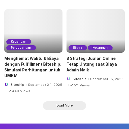
Keuangan
Pergudangan
Bisnis
Keuangan
Menghemat Waktu & Biaya
8 Strategi Jualan Online
dengan Fulfillment Biteship:
Tetap Untung saat Biaya
Simulasi Perhitungan untuk
Admin Naik
UMKM
Biteship
September 18, 2025
Posted
by
Biteship
September 24, 2025
511 Views
Posted
by
440 Views
Load More