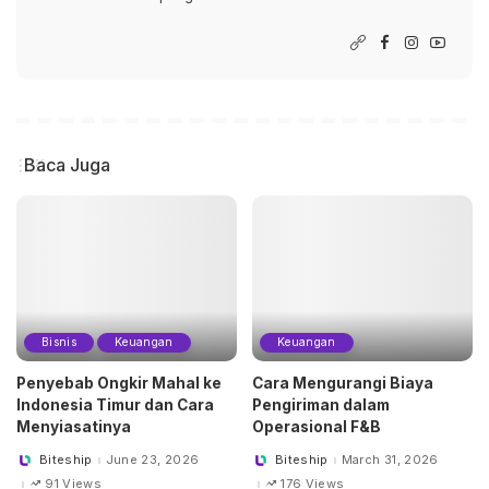
Baca Juga
Bisnis
Keuangan
Keuangan
Penyebab Ongkir Mahal ke
Cara Mengurangi Biaya
Indonesia Timur dan Cara
Pengiriman dalam
Menyiasatinya
Operasional F&B
Biteship
June 23, 2026
Biteship
March 31, 2026
Posted
Posted
by
by
91 Views
176 Views