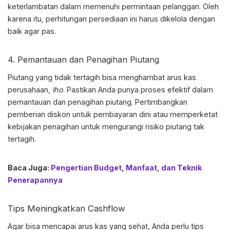
keterlambatan dalam memenuhi permintaan pelanggan. Oleh
karena itu, perhitungan persediaan ini harus dikelola dengan
baik agar pas.
4. Pemantauan dan Penagihan Piutang
Piutang yang tidak tertagih bisa menghambat arus kas
perusahaan,
lho
. Pastikan Anda punya proses efektif dalam
pemantauan dan penagihan piutang. Pertimbangkan
pemberian diskon untuk pembayaran dini atau memperketat
kebijakan penagihan untuk mengurangi risiko piutang tak
tertagih.
Baca Juga:
Pengertian Budget, Manfaat, dan Teknik
Penerapannya
Tips Meningkatkan Cashflow
Agar bisa mencapai arus kas yang sehat, Anda perlu tips