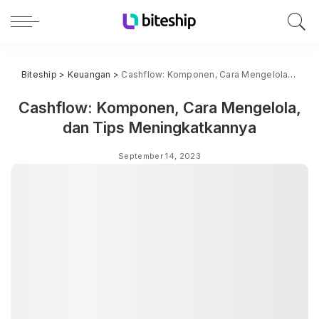
Biteship
>
Keuangan
>
Cashflow: Komponen, Cara Mengelola, dan Tips Meningkatkannya
Cashflow: Komponen, Cara Mengelola,
dan Tips Meningkatkannya
September 14, 2023