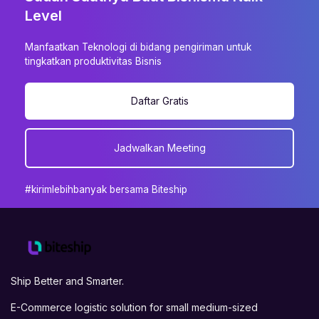
Level
Manfaatkan Teknologi di bidang pengiriman untuk
tingkatkan produktivitas Bisnis
Daftar Gratis
Jadwalkan Meeting
#kirimlebihbanyak bersama Biteship
Ship Better and Smarter.
E-Commerce logistic solution for small medium-sized