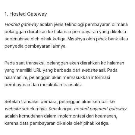
1. Hosted Gateway
Hosted gateway
adalah jenis teknologi pembayaran di mana
pelanggan diarahkan ke halaman pembayaran yang dikelola
sepenuhnya oleh pihak ketiga. Misalnya oleh pihak bank atau
penyedia pembayaran lainnya.
Pada saat transaksi, pelanggan akan diarahkan ke halaman
yang memiliki URL yang berbeda dari
website
asli. Pada
halaman ini, pelanggan akan memasukkan informasi
pembayaran dan melakukan transaksi.
Setelah transaksi berhasil, pelanggan akan kembali ke
website
sebelumnya. Keuntungan
hosted
payment gateway
adalah kemudahan dalam implementasi dan keamanan,
karena data pembayaran dikelola oleh pihak ketiga.