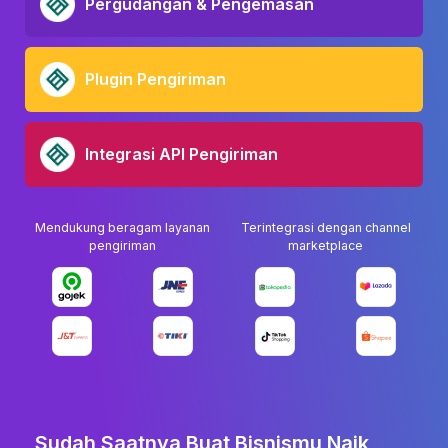
Pergudangan & Pengemasan
Plugin Pengiriman
Integrasi API Pengiriman
Mendukung beragam layanan
Terintegrasi dengan channel
pengiriman
marketplace
Sudah Saatnya Buat Bisnismu Naik