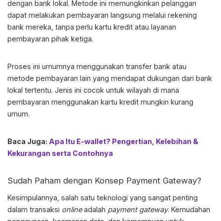
dengan bank lokal. Metode ini memungkinkan pelanggan
dapat melakukan pembayaran langsung melalui rekening
bank mereka, tanpa perlu kartu kredit atau layanan
pembayaran pihak ketiga.
Proses ini umumnya menggunakan transfer bank atau
metode pembayaran lain yang mendapat dukungan dari bank
lokal tertentu. Jenis ini cocok untuk wilayah di mana
pembayaran menggunakan kartu kredit mungkin kurang
umum.
Baca Juga:
Apa Itu E-wallet? Pengertian, Kelebihan &
Kekurangan serta Contohnya
Sudah Paham dengan Konsep
Payment Gateway
?
Kesimpulannya, salah satu teknologi yang sangat penting
dalam transaksi
online
adalah
payment gateway
. Kemudahan