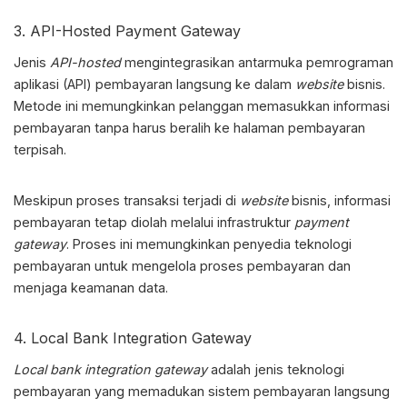
3. API-Hosted Payment Gateway
Jenis
API-hosted
mengintegrasikan antarmuka pemrograman
aplikasi (API) pembayaran langsung ke dalam
website
bisnis.
Metode ini memungkinkan pelanggan memasukkan informasi
pembayaran tanpa harus beralih ke halaman pembayaran
terpisah.
Meskipun proses transaksi terjadi di
website
bisnis, informasi
pembayaran tetap diolah melalui infrastruktur
payment
gateway
. Proses ini memungkinkan penyedia teknologi
pembayaran untuk mengelola proses pembayaran dan
menjaga keamanan data.
4. Local Bank Integration Gateway
Local bank integration gateway
adalah jenis teknologi
pembayaran yang memadukan sistem pembayaran langsung