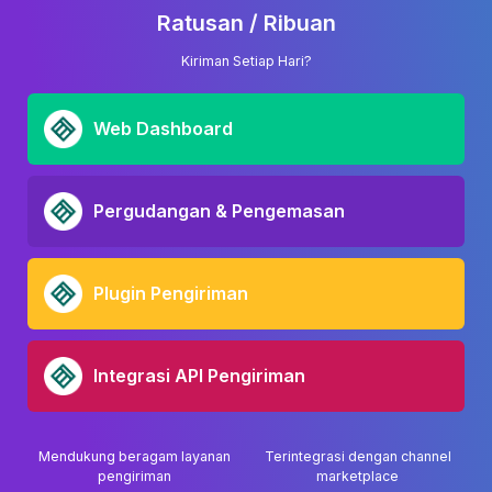
Ratusan / Ribuan
Kiriman Setiap Hari?
Web Dashboard
Pergudangan & Pengemasan
Plugin Pengiriman
Integrasi API Pengiriman
Mendukung beragam layanan
Terintegrasi dengan channel
pengiriman
marketplace