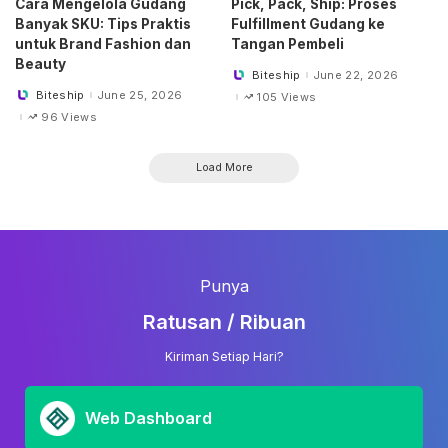
Cara Mengelola Gudang
Pick, Pack, Ship: Proses
Banyak SKU: Tips Praktis
Fulfillment Gudang ke
untuk Brand Fashion dan
Tangan Pembeli
Beauty
Biteship
June 22, 2026
Posted
by
Biteship
June 25, 2026
105 Views
Posted
by
96 Views
Load More
Punya
Ratusan / Ribuan
Kiriman Setiap Hari?
Web Dashboard