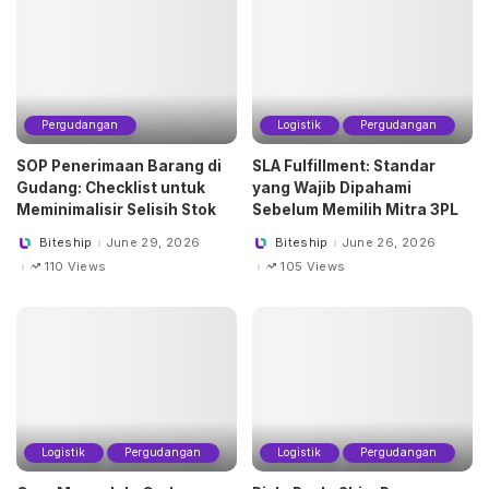
Pergudangan
Logistik
Pergudangan
SOP Penerimaan Barang di
SLA Fulfillment: Standar
Gudang: Checklist untuk
yang Wajib Dipahami
Meminimalisir Selisih Stok
Sebelum Memilih Mitra 3PL
Biteship
June 29, 2026
Biteship
June 26, 2026
Posted
Posted
by
by
110 Views
105 Views
Logistik
Pergudangan
Logistik
Pergudangan