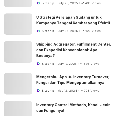
Biteship
July 23, 2025
433 Views
Posted
by
8 Strategi Persiapan Gudang untuk
Kampanye Tanggal Kembar yang Efektif
Biteship
July 23, 2025
423 Views
Posted
by
Shipping Aggregator, Fulfillment Center,
dan Ekspedisi Konvensional: Apa
Bedanya?
Biteship
July 17, 2025
526 Views
Posted
by
Mengetahui Apa itu Inventory Turnover,
Fungsi dan Tips Mengoptimalkannya
Biteship
May 12, 2024
723 Views
Posted
by
Inventory Control Methods, Kenali Jenis
dan Fungsinya!