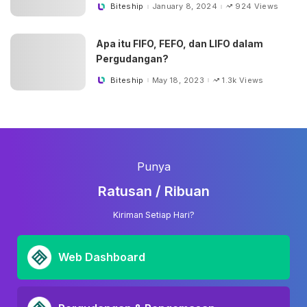
Biteship
January 8, 2024
924 Views
Posted
by
Apa itu FIFO, FEFO, dan LIFO dalam
Pergudangan?
Biteship
May 18, 2023
1.3k Views
Posted
by
Punya
Ratusan / Ribuan
Kiriman Setiap Hari?
Web Dashboard