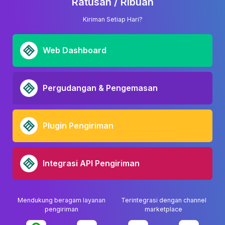
Ratusan / Ribuan
Kiriman Setiap Hari?
Web Dashboard
Pergudangan & Pengemasan
Plugin Pengiriman
Integrasi API Pengiriman
Mendukung beragam layanan
Terintegrasi dengan channel
pengiriman
marketplace