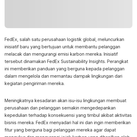
FedEx, salah satu perusahaan logistik global, meluncurkan
inisiatif baru yang bertujuan untuk membantu pelanggan
melacak dan mengurangi emisi karbon mereka. Inisiatif
tersebut dinamakan FedEx Sustainability Insights. Perangkat
ini memberikan panduan yang berguna kepada pelanggan
dalam mengelola dan memantau dampak lingkungan dari
kegiatan pengiriman mereka.
Meningkatnya kesadaran akan isu-isu lingkungan membuat
perusahaan dan pelanggan semakin mengedepankan
kepedulian terhadap konsekuensi yang timbul akibat aktivitas
bisnis mereka. FedEx menyadari hal ini dan ingin memberikan
fitur yang berguna bagi pelanggan mereka agar dapat