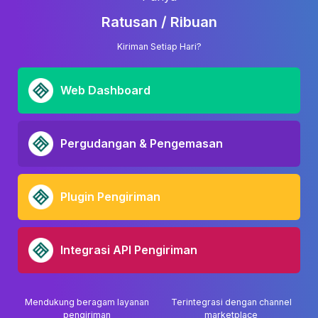
Ratusan / Ribuan
Kiriman Setiap Hari?
Web Dashboard
Pergudangan & Pengemasan
Plugin Pengiriman
Integrasi API Pengiriman
Mendukung beragam layanan
Terintegrasi dengan channel
pengiriman
marketplace