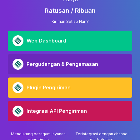
Ratusan / Ribuan
Kiriman Setiap Hari?
Web Dashboard
Pergudangan & Pengemasan
Plugin Pengiriman
Integrasi API Pengiriman
Mendukung beragam layanan
Terintegrasi dengan channel
pengiriman
marketplace