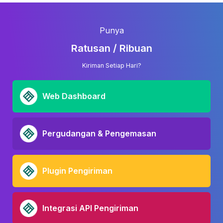
Punya
Ratusan / Ribuan
Kiriman Setiap Hari?
Web Dashboard
Pergudangan & Pengemasan
Plugin Pengiriman
Integrasi API Pengiriman