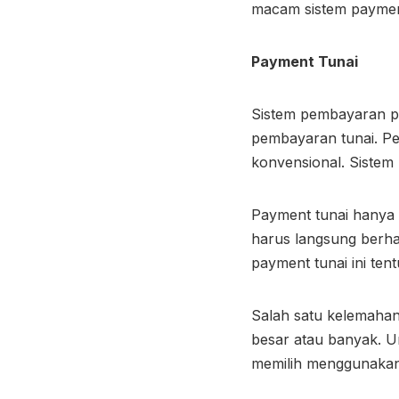
macam sistem payment
Payment Tunai
Sistem pembayaran pa
pembayaran tunai. Pem
konvensional. Siste
Payment tunai hanya b
harus langsung berh
payment tunai ini te
Salah satu kelemahann
besar atau banyak. Un
memilih menggunakan