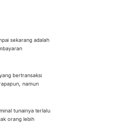
mpai sekarang adalah
pembayaran
 yang bertransaksi
erapapun, namun
inal tunainya terlalu
yak orang lebih