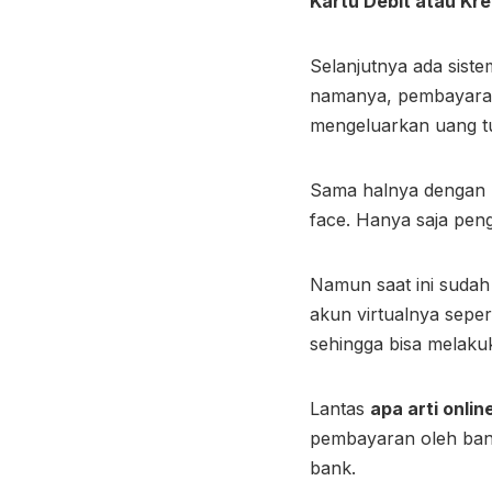
Kartu Debit atau Kre
Selanjutnya ada sist
namanya, pembayaran 
mengeluarkan uang t
Sama halnya dengan p
face. Hanya saja pe
Namun saat ini sudah
akun virtualnya sepert
sehingga bisa melaku
Lantas
apa arti onli
pembayaran oleh bank
bank.