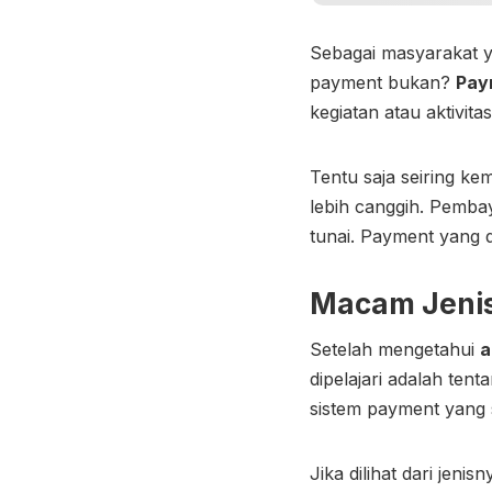
Sebagai masyarakat ya
payment bukan?
Pay
kegiatan atau aktivit
Tentu saja seiring k
lebih canggih. Pembay
tunai. Payment yang d
Macam Jeni
Setelah mengetahui
a
dipelajari adalah ten
sistem payment yang s
Jika dilihat dari jeni