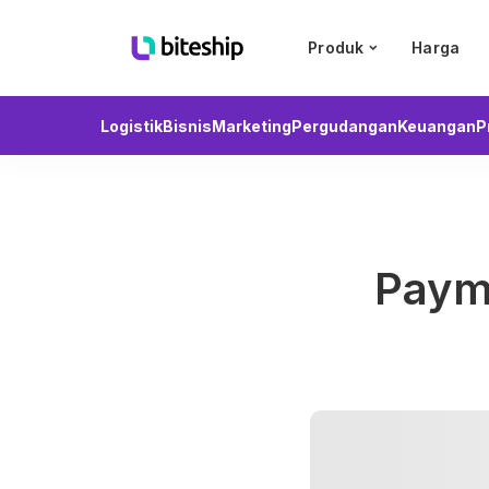
Produk
Harga
Logistik
Bisnis
Marketing
Pergudangan
Keuangan
P
Payme