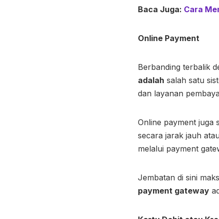
Baca Juga:
Cara Me
Online Payment
Berbanding terbalik d
adalah
salah satu sis
dan layanan pembayar
Online payment juga s
secara jarak jauh ata
melalui payment gat
Jembatan di sini mak
payment gateway
ad