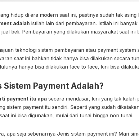
ng hidup di era modern saat ini, pastinya sudah tak asing l
ment adalah
istilah lain dari pembayaran. Istilah ini bany
as jual beli. Pembayaran yang dilakukan masyarakat saat in
emajuan teknologi sistem pembayaran atau payment system s
aran saat ini bahkan tidak hanya bisa dilakukan secara tu
ulunya hanya bisa dilakukan face to face, kini bisa dilaku
s Sistem
Payment Adalah
?
rti payment itu apa
secara mendasar, kini yang tak kalah 
tang sistem payment itu sendiri. Seperti yang sudah dikatak
aat ini bisa digunakan, mulai dari tunai hingga non tunai.
snya, apa saja sebenarnya Jenis sistem payment ini? Mari si