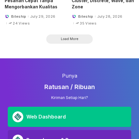
Pesanan Cepat Tanpa
Cluster, Discrete, Wave, dan
Mengorbankan Kualitas
Zone
Biteship
July 29, 2026
Biteship
July 28, 2026
Posted
Posted
by
by
24 Views
35 Views
Load More
Punya
Ratusan / Ribuan
Kiriman Setiap Hari?
Web Dashboard