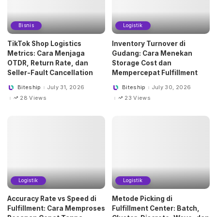
Bisnis
Logistik
TikTok Shop Logistics
Inventory Turnover di
Metrics: Cara Menjaga
Gudang: Cara Menekan
OTDR, Return Rate, dan
Storage Cost dan
Seller-Fault Cancellation
Mempercepat Fulfillment
Biteship
July 31, 2026
Biteship
July 30, 2026
Posted
Posted
by
by
28 Views
23 Views
Logistik
Logistik
Accuracy Rate vs Speed di
Metode Picking di
Fulfillment: Cara Memproses
Fulfillment Center: Batch,