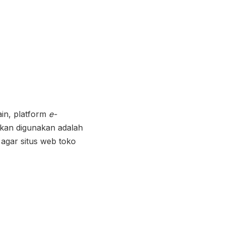
ain, platform
e-
akan digunakan adalah
gar situs web toko