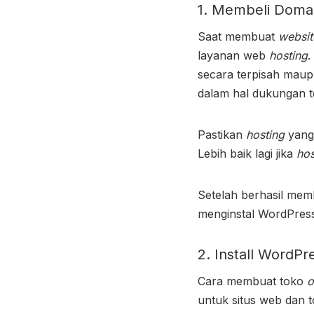
1. Membeli Domai
Saat membuat
websi
layanan web
hosting
.
secara terpisah mau
dalam hal dukungan t
Pastikan
hosting
yang
Lebih baik lagi jika
ho
Setelah berhasil me
menginstal WordPres
2. Install WordPr
Cara membuat toko
o
untuk situs web dan 