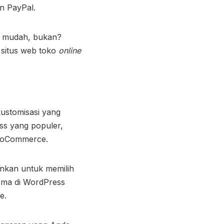
n PayPal.
t mudah, bukan?
 situs web toko
online
ustomisasi yang
s yang populer,
WooCommerce.
ankan untuk memilih
ema di WordPress
ce.