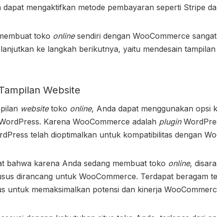
apat mengaktifkan metode pembayaran seperti Stripe da
 membuat toko
online
sendiri dengan WooCommerce sanga
lanjutkan ke langkah berikutnya, yaitu mendesain tampilan
Tampilan Website
pilan
website
toko
online
, Anda dapat menggunakan opsi k
a WordPress. Karena WooCommerce adalah
plugin
WordPres
dPress telah dioptimalkan untuk kompatibilitas dengan 
gat bahwa karena Anda sedang membuat toko
online
, disar
usus dirancang untuk WooCommerce. Terdapat beragam t
us untuk memaksimalkan potensi dan kinerja WooCommer