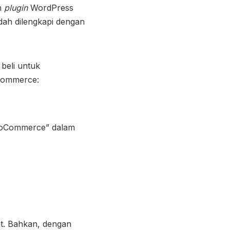
h
plugin
WordPress
udah dilengkapi dengan
beli untuk
oCommerce:
“WooCommerce” dalam
t. Bahkan, dengan