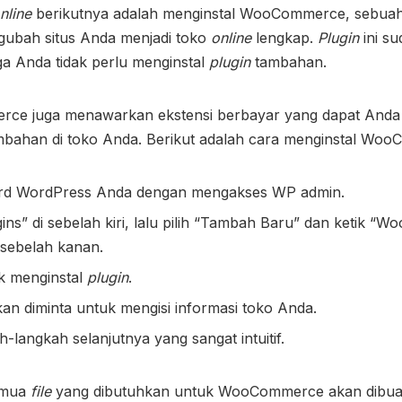
nline
berikutnya adalah menginstal WooCommerce, sebua
gubah situs Anda menjadi toko
online
lengkap.
Plugin
ini s
gga Anda tidak perlu menginstal
plugin
tambahan.
rce juga menawarkan ekstensi berbayar yang dapat Anda 
ambahan di toko Anda. Berikut adalah cara menginstal Wo
rd WordPress Anda dengan mengakses WP admin.
ins” di sebelah kiri, lalu pilih “Tambah Baru” dan ketik 
 sebelah kanan.
uk menginstal
plugin
.
kan diminta untuk mengisi informasi toko Anda.
ah-langkah selanjutnya yang sangat intuitif.
semua
file
yang dibutuhkan untuk WooCommerce akan dibua