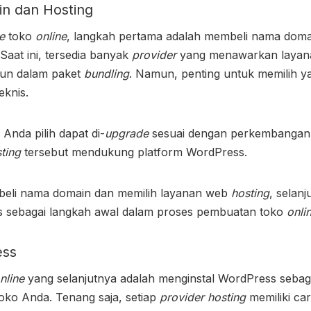
n dan Hosting
te
toko
online
, langkah pertama adalah membeli nama doma
 Saat ini, tersedia banyak
provider
yang menawarkan layana
pun dalam paket
bundling
. Namun, penting untuk memilih ya
eknis.
 Anda pilih dapat di-
upgrade
sesuai dengan perkembangan 
sting
tersebut mendukung platform WordPress.
mbeli nama domain dan memilih layanan web
hosting
, selan
s sebagai langkah awal dalam proses pembuatan toko
onli
ess
nline
yang selanjutnya adalah menginstal WordPress sebag
toko Anda. Tenang saja, setiap
provider hosting
memiliki ca