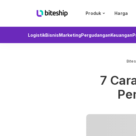
Produk
Harga
Logistik
Bisnis
Marketing
Pergudangan
Keuangan
P
Bites
7 Car
Pem