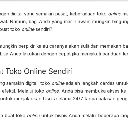
an digital yang semakin pesat, keberadaan toko
online
me
lewat. Namun, bagi Anda yang masih awam mungkin bingu
buat toko
online
sendiri?
a mungkin berpikir kalau caranya akan sulit dan memakan b
bisa Anda lakukan dengan cepat jika mengikuti panduan len
 Toko Online
Sendiri
ng semakin digital, toko
online
adalah langkah cerdas unt
 efektif. Melalui toko
online
, Anda bisa membuka akses ke 
tuk menjalankan bisnis selama 24/7 tanpa batasan geogr
ra buat toko
online
untuk bisnis Anda melalui beberapa lang