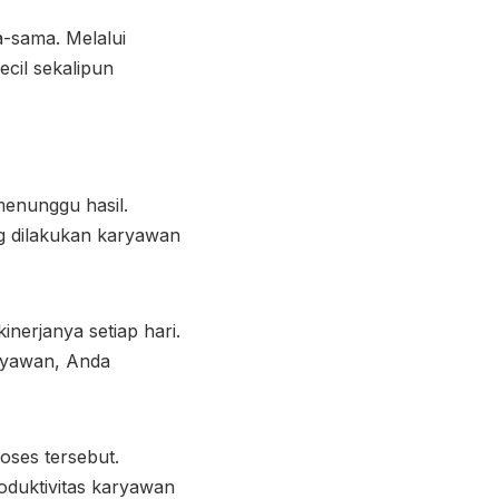
-sama. Melalui
ecil sekalipun
enunggu hasil.
g dilakukan karyawan
nerjanya setiap hari.
ryawan, Anda
oses tersebut.
oduktivitas karyawan