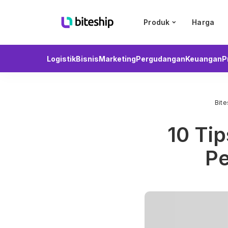
Produk
Harga
Logistik
Bisnis
Marketing
Pergudangan
Keuangan
P
Bite
10 Ti
P