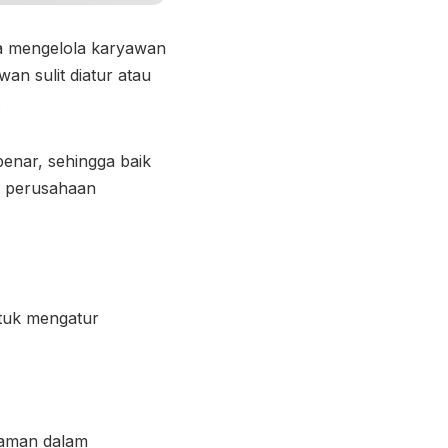
na
mengelola karyawan
an sulit diatur atau
.
benar, sehingga baik
n perusahaan
ntuk mengatur
haman dalam