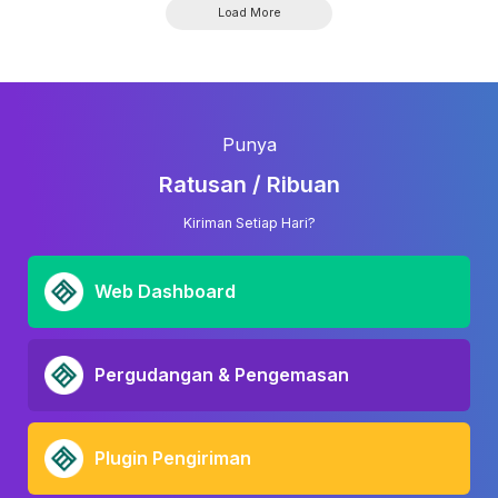
Load More
Punya
Ratusan / Ribuan
Kiriman Setiap Hari?
Web Dashboard
Pergudangan & Pengemasan
Plugin Pengiriman