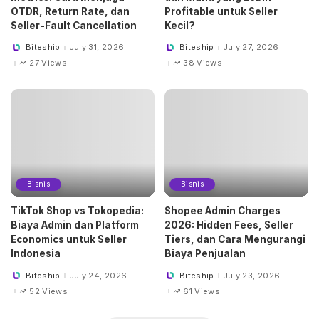
OTDR, Return Rate, dan
Profitable untuk Seller
Seller-Fault Cancellation
Kecil?
Biteship
July 31, 2026
Biteship
July 27, 2026
Posted
Posted
by
by
27 Views
38 Views
Bisnis
Bisnis
TikTok Shop vs Tokopedia:
Shopee Admin Charges
Biaya Admin dan Platform
2026: Hidden Fees, Seller
Economics untuk Seller
Tiers, dan Cara Mengurangi
Indonesia
Biaya Penjualan
Biteship
July 24, 2026
Biteship
July 23, 2026
Posted
Posted
by
by
52 Views
61 Views