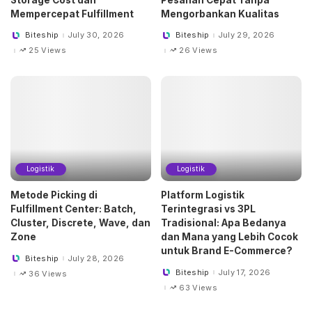
Mempercepat Fulfillment
Mengorbankan Kualitas
Biteship
July 30, 2026
Biteship
July 29, 2026
Posted
Posted
by
by
25 Views
26 Views
Logistik
Logistik
Metode Picking di
Platform Logistik
Fulfillment Center: Batch,
Terintegrasi vs 3PL
Cluster, Discrete, Wave, dan
Tradisional: Apa Bedanya
Zone
dan Mana yang Lebih Cocok
untuk Brand E-Commerce?
Biteship
July 28, 2026
Posted
by
Biteship
July 17, 2026
36 Views
Posted
by
63 Views