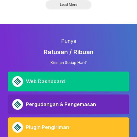
Load More
Punya
Ratusan / Ribuan
Kiriman Setiap Hari?
Web Dashboard
Pergudangan & Pengemasan
Plugin Pengiriman