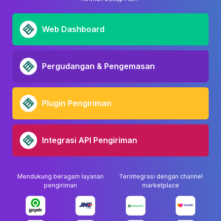
Web Dashboard
Pergudangan & Pengemasan
Plugin Pengiriman
Integrasi API Pengiriman
Mendukung beragam layanan
Terintegrasi dengan channel
pengiriman
marketplace