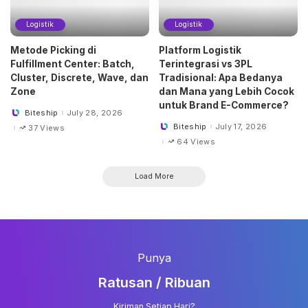
Logistik
Logistik
Metode Picking di
Platform Logistik
Fulfillment Center: Batch,
Terintegrasi vs 3PL
Cluster, Discrete, Wave, dan
Tradisional: Apa Bedanya
Zone
dan Mana yang Lebih Cocok
untuk Brand E-Commerce?
Biteship
July 28, 2026
Posted
by
Biteship
July 17, 2026
37 Views
Posted
by
64 Views
Load More
Punya
Ratusan / Ribuan
Kiriman Setiap Hari?