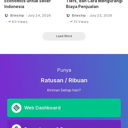
Economics untuk Seller
Tiers, dan Cara Mengurangi
Indonesia
Biaya Penjualan
Biteship
July 24, 2026
Biteship
July 23, 2026
Posted
Posted
by
by
60 Views
72 Views
Load More
Punya
Ratusan / Ribuan
Kiriman Setiap Hari?
Web Dashboard