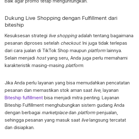
baik agar promo tetap menguntungkan.
Dukung Live Shopping dengan Fulfillment dari
biteship
Kesuksesan
strategi
live shopping
adalah tentang bagaimana
pesanan diproses setelah
checkout
. Ini juga tidak terlepas
dari
cara jualan di TikTok Shop
maupun
platform
lainnya.
Selain menjadi
host
yang seru, Anda juga perlu memahami
karakteristik masing-masing
platform
.
Jika Anda perlu layanan yang bisa memudahkan pencatatan
pesanan dan memastikan stok aman saat
live
, layanan
Biteship fulfillment
bisa menjadi mitra penting. Layanan
Biteship Fulfillment menghubungkan sistem gudang Anda
dengan berbagai
marketplace
dan
platform
penjualan,
sehingga pesanan yang masuk saat
live
langsung tercatat
dan disiapkan.