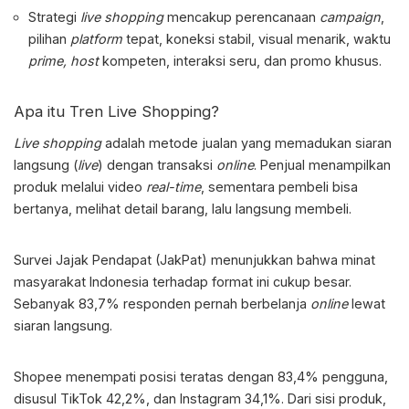
Strategi
live shopping
mencakup perencanaan
campaign
,
pilihan
platform
tepat, koneksi stabil, visual menarik, waktu
prime, host
kompeten, interaksi seru, dan promo khusus.
Apa itu Tren Live Shopping?
Live shopping
adalah metode jualan yang memadukan siaran
langsung (
live
) dengan transaksi
online
. Penjual menampilkan
produk melalui video
real-time
, sementara pembeli bisa
bertanya, melihat detail barang, lalu langsung membeli.
Survei Jajak Pendapat (JakPat) menunjukkan bahwa minat
masyarakat Indonesia terhadap format ini cukup besar.
Sebanyak 83,7% responden pernah berbelanja
online
lewat
siaran langsung.
Shopee menempati posisi teratas dengan 83,4% pengguna,
disusul TikTok 42,2%, dan Instagram 34,1%. Dari sisi produk,