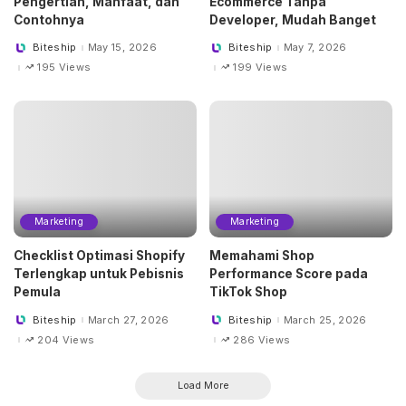
Pengertian, Manfaat, dan
Ecommerce Tanpa
Contohnya
Developer, Mudah Banget
Biteship
May 15, 2026
Biteship
May 7, 2026
Posted
Posted
by
by
195 Views
199 Views
Marketing
Marketing
Checklist Optimasi Shopify
Memahami Shop
Terlengkap untuk Pebisnis
Performance Score pada
Pemula
TikTok Shop
Biteship
March 27, 2026
Biteship
March 25, 2026
Posted
Posted
by
by
204 Views
286 Views
Load More