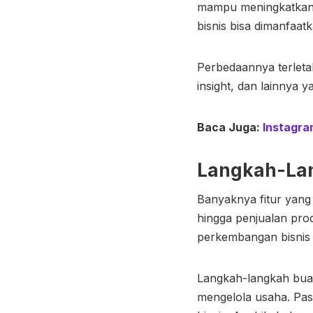
mampu meningkatkan 
bisnis bisa dimanfaatk
Perbedaannya terletak
insight, dan lainnya y
Baca Juga:
Instagra
Langkah-La
Banyaknya fitur yang
hingga penjualan pro
perkembangan bisnis s
Langkah-langkah buat 
mengelola usaha. Past