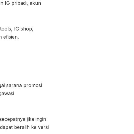
 IG pribadi, akun
tools, IG shop,
 efisien.
gai sarana promosi
gawasi
secepatnya jika ingin
apat beralih ke versi