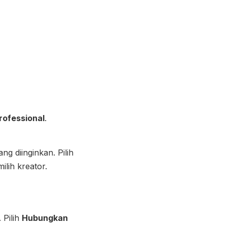
rofessional
.
ng diinginkan. Pilih
ilih kreator.
 Pilih
Hubungkan