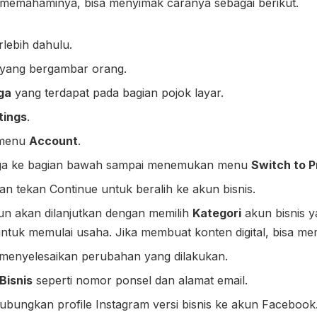
m memahaminya, bisa menyimak caranya sebagai berikut.
rlebih dahulu.
yang bergambar orang.
ga
yang terdapat pada bagian pojok layar.
tings
.
 menu
Account
.
gga ke bagian bawah sampai menemukan menu
Switch to P
 dan tekan Continue untuk beralih ke akun bisnis.
un akan dilanjutkan dengan memilih
Kategori
akun bisnis ya
untuk memulai usaha. Jika membuat konten digital, bisa mem
menyelesaikan perubahan yang dilakukan.
Bisnis
seperti nomor ponsel dan alamat email.
 hubungkan profile Instagram versi bisnis ke akun Facebook.