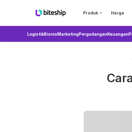
Produk
Harga
Logistik
Bisnis
Marketing
Pergudangan
Keuangan
P
Cara