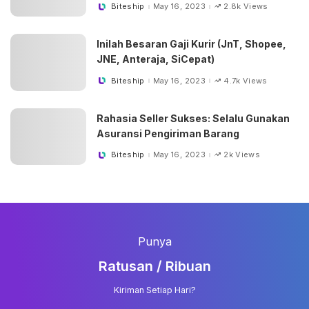
Biteship
May 16, 2023
2.8k Views
Posted
by
Inilah Besaran Gaji Kurir (JnT, Shopee,
JNE, Anteraja, SiCepat)
Biteship
May 16, 2023
4.7k Views
Posted
by
Rahasia Seller Sukses: Selalu Gunakan
Asuransi Pengiriman Barang
Biteship
May 16, 2023
2k Views
Posted
by
Punya
Ratusan / Ribuan
Kiriman Setiap Hari?