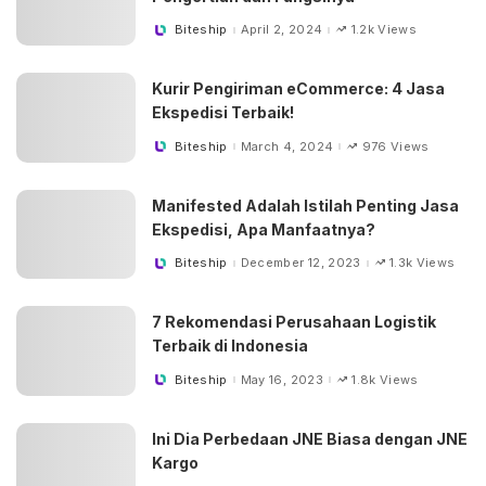
Biteship
April 2, 2024
1.2k Views
Posted
by
Kurir Pengiriman eCommerce: 4 Jasa
Ekspedisi Terbaik!
Biteship
March 4, 2024
976 Views
Posted
by
Manifested Adalah Istilah Penting Jasa
Ekspedisi, Apa Manfaatnya?
Biteship
December 12, 2023
1.3k Views
Posted
by
7 Rekomendasi Perusahaan Logistik
Terbaik di Indonesia
Biteship
May 16, 2023
1.8k Views
Posted
by
Ini Dia Perbedaan JNE Biasa dengan JNE
Kargo