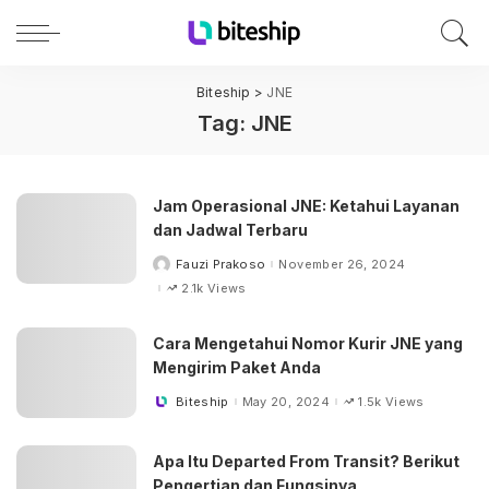
Biteship
>
JNE
Tag:
JNE
Jam Operasional JNE: Ketahui Layanan
dan Jadwal Terbaru
Fauzi Prakoso
November 26, 2024
Posted
by
2.1k Views
Cara Mengetahui Nomor Kurir JNE yang
Mengirim Paket Anda
Biteship
May 20, 2024
1.5k Views
Posted
by
Apa Itu Departed From Transit? Berikut
Pengertian dan Fungsinya