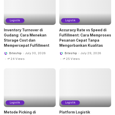
Logistik
Logistik
Inventory Turnover di
Accuracy Rate vs Speed di
Gudang: Cara Menekan
Fulfillment: Cara Memproses
Storage Cost dan
Pesanan Cepat Tanpa
Mempercepat Fulfillment
Mengorbankan Kualitas
Biteship
July 30, 2026
Biteship
July 29, 2026
Posted
Posted
by
by
24 Views
25 Views
Logistik
Logistik
Metode Picking di
Platform Logistik