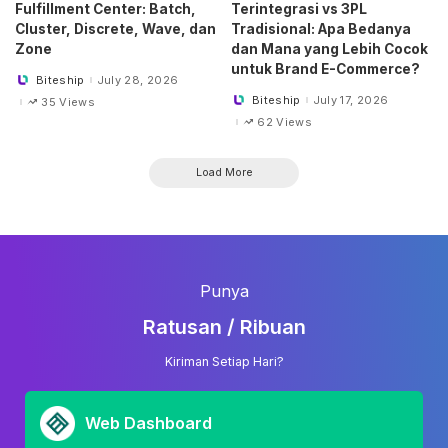
Fulfillment Center: Batch,
Terintegrasi vs 3PL
Cluster, Discrete, Wave, dan
Tradisional: Apa Bedanya
Zone
dan Mana yang Lebih Cocok
untuk Brand E-Commerce?
Biteship
July 28, 2026
Posted
by
Biteship
July 17, 2026
35 Views
Posted
by
62 Views
Load More
Punya
Ratusan / Ribuan
Kiriman Setiap Hari?
Web Dashboard