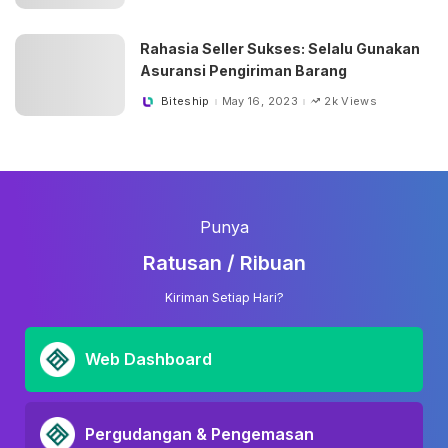
by
Rahasia Seller Sukses: Selalu Gunakan
Asuransi Pengiriman Barang
Biteship
May 16, 2023
2k Views
Posted
by
Punya
Ratusan / Ribuan
Kiriman Setiap Hari?
Web Dashboard
Pergudangan & Pengemasan