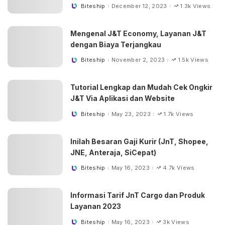
Biteship
December 12, 2023
1.3k Views
Posted
by
Mengenal J&T Economy, Layanan J&T
dengan Biaya Terjangkau
Biteship
November 2, 2023
1.5k Views
Posted
by
Tutorial Lengkap dan Mudah Cek Ongkir
J&T Via Aplikasi dan Website
Biteship
May 23, 2023
1.7k Views
Posted
by
Inilah Besaran Gaji Kurir (JnT, Shopee,
JNE, Anteraja, SiCepat)
Biteship
May 16, 2023
4.7k Views
Posted
by
Informasi Tarif JnT Cargo dan Produk
Layanan 2023
Biteship
May 16, 2023
3k Views
Posted