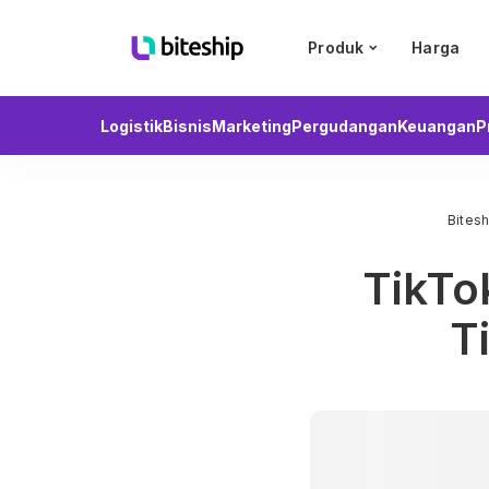
Produk
Harga
Logistik
Bisnis
Marketing
Pergudangan
Keuangan
P
Bitesh
TikTo
T