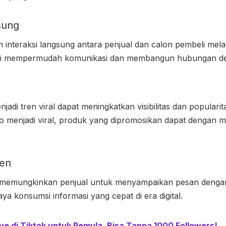
sung
interaksi langsung antara penjual dan calon pembeli melal
 ini mempermudah komunikasi dan membangun hubungan d
jadi tren viral dapat meningkatkan visibilitas dan popular
eo menjadi viral, produk yang dipromosikan dapat dengan 
ien
 memungkinkan penjual untuk menyampaikan pesan dengan 
ya konsumsi informasi yang cepat di era digital.
ive di Tiktok untuk Pemula, Bisa Tanpa 1000 Followers!