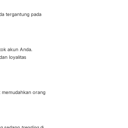
eda tergantung pada
tok akun Anda.
n loyalitas
pat memudahkan orang
ang sedang
trending
di