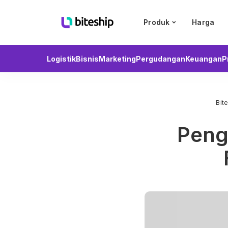
Produk
Harga
Logistik
Bisnis
Marketing
Pergudangan
Keuangan
P
Bit
Penge