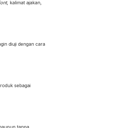
font
, kalimat ajakan,
gin diuji dengan cara
produk sebagai
maupun tanpa