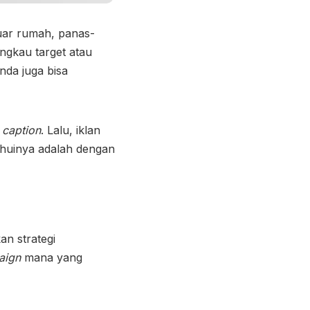
luar rumah, panas-
ngkau target atau
nda juga bisa
n
caption
. Lalu, iklan
ahuinya adalah dengan
n strategi
aign
mana yang