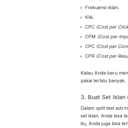
Frekuensi iklan.
Klik.
CPC
(Cost per Clic
CPM
(Cost per Imp
CPC
(Cost per Conv
CPR
(Cost per Resul
Kalau Anda baru me
pakai terlalu banyak.
3. Buat Set Iklan 
Dalam
split test ads
in
set iklan. Anda bisa t
itu, Anda juga bisa te