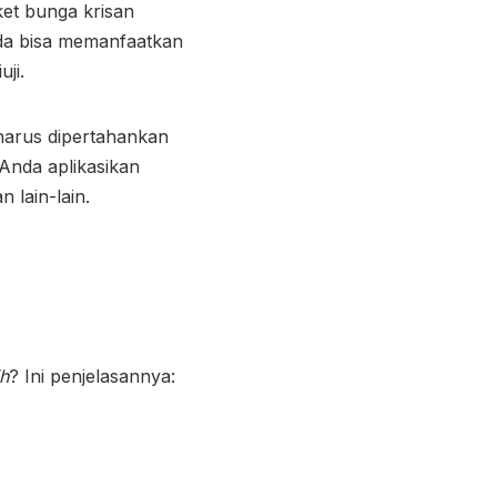
et bunga krisan
nda bisa memanfaatkan
uji.
harus dipertahankan
 Anda aplikasikan
an lain-lain.
ih
? Ini penjelasannya: