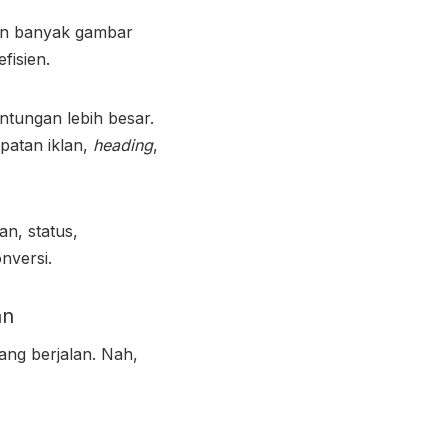
kin banyak gambar
efisien.
ntungan lebih besar.
patan iklan,
heading
,
an, status,
onversi.
an
ang berjalan. Nah,