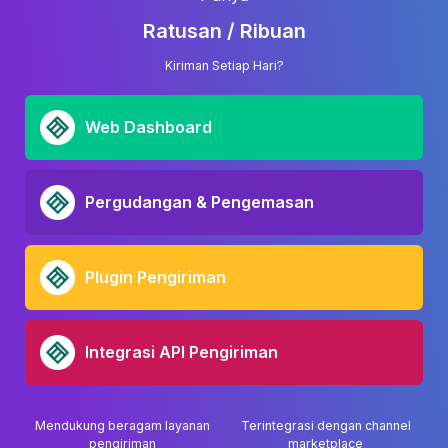
Ratusan / Ribuan
Kiriman Setiap Hari?
Web Dashboard
Pergudangan & Pengemasan
Plugin Pengiriman
Integrasi API Pengiriman
Mendukung beragam layanan
Terintegrasi dengan channel
pengiriman
marketplace