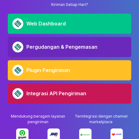
Kiriman Setiap Hari?
Web Dashboard
Pergudangan & Pengemasan
Plugin Pengiriman
Integrasi API Pengiriman
Mendukung beragam layanan
Terintegrasi dengan channel
pengiriman
marketplace