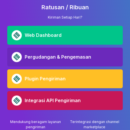
Ratusan / Ribuan
Kiriman Setiap Hari?
Web Dashboard
Pergudangan & Pengemasan
Plugin Pengiriman
Integrasi API Pengiriman
Mendukung beragam layanan
Terintegrasi dengan channel
pengiriman
marketplace