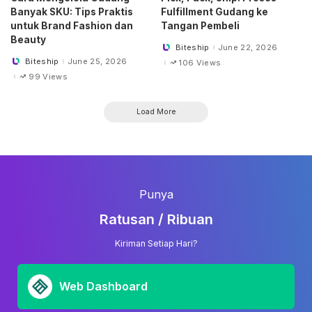
Banyak SKU: Tips Praktis
Fulfillment Gudang ke
untuk Brand Fashion dan
Tangan Pembeli
Beauty
Biteship
June 22, 2026
Posted
by
Biteship
June 25, 2026
106 Views
Posted
by
99 Views
Load More
Punya
Ratusan / Ribuan
Kiriman Setiap Hari?
Web Dashboard