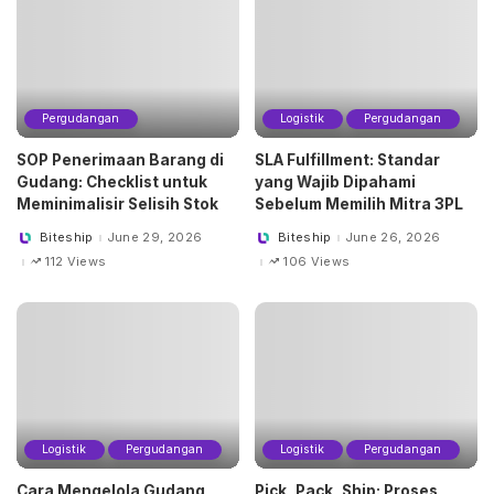
Pergudangan
Logistik
Pergudangan
SOP Penerimaan Barang di
SLA Fulfillment: Standar
Gudang: Checklist untuk
yang Wajib Dipahami
Meminimalisir Selisih Stok
Sebelum Memilih Mitra 3PL
Biteship
June 29, 2026
Biteship
June 26, 2026
Posted
Posted
by
by
112 Views
106 Views
Logistik
Pergudangan
Logistik
Pergudangan
Cara Mengelola Gudang
Pick, Pack, Ship: Proses