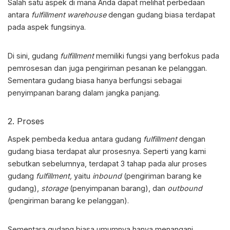
Salah satu aspek di mana Anda dapat melihat perbedaan
antara
fulfillment warehouse
dengan gudang biasa terdapat
pada aspek fungsinya.
Di sini, gudang
fulfillment
memiliki fungsi yang berfokus pada
pemrosesan dan juga pengiriman pesanan ke pelanggan.
Sementara gudang biasa hanya berfungsi sebagai
penyimpanan barang dalam jangka panjang.
2. Proses
Aspek pembeda kedua antara gudang
fulfillment
dengan
gudang biasa terdapat alur prosesnya. Seperti yang kami
sebutkan sebelumnya, terdapat 3 tahap pada alur proses
gudang
fulfillment,
yaitu
inbound
(pengiriman barang ke
gudang),
storage
(penyimpanan barang), dan
outbound
(pengiriman barang ke pelanggan).
Sementara gudang biasa umumnya hanya menangani