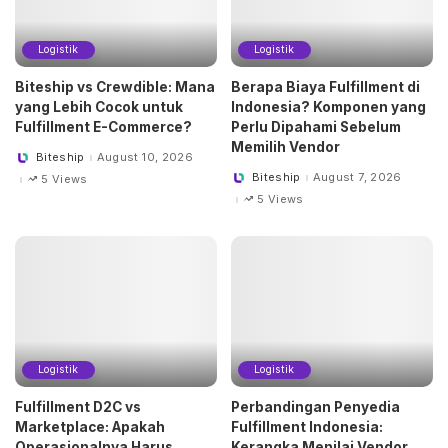
Logistik
Logistik
Biteship vs Crewdible: Mana
Berapa Biaya Fulfillment di
yang Lebih Cocok untuk
Indonesia? Komponen yang
Fulfillment E-Commerce?
Perlu Dipahami Sebelum
Memilih Vendor
Biteship
August 10, 2026
Posted
by
Biteship
August 7, 2026
5 Views
Posted
by
5 Views
Logistik
Logistik
Fulfillment D2C vs
Perbandingan Penyedia
Marketplace: Apakah
Fulfillment Indonesia:
Operasionalnya Harus
Kerangka Menilai Vendor