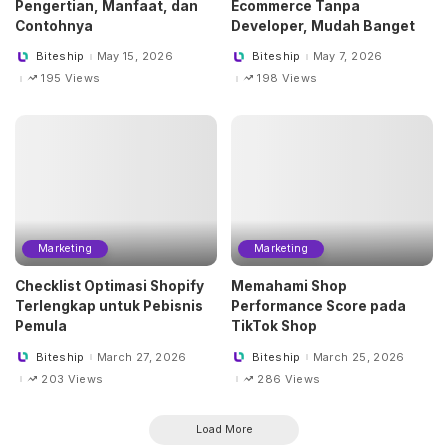
Pengertian, Manfaat, dan
Ecommerce Tanpa
Contohnya
Developer, Mudah Banget
Biteship
May 15, 2026
Biteship
May 7, 2026
Posted
Posted
by
by
195 Views
198 Views
Marketing
Marketing
Checklist Optimasi Shopify
Memahami Shop
Terlengkap untuk Pebisnis
Performance Score pada
Pemula
TikTok Shop
Biteship
March 27, 2026
Biteship
March 25, 2026
Posted
Posted
by
by
203 Views
286 Views
Load More