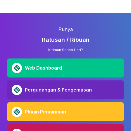
Punya
Ratusan / Ribuan
Kiriman Setiap Hari?
Web Dashboard
Pergudangan & Pengemasan
Plugin Pengiriman