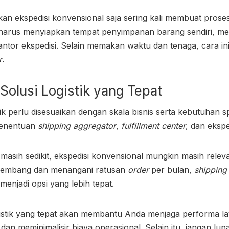
an ekspedisi konvensional saja sering kali membuat prose
 harus menyiapkan tempat penyimpanan barang sendiri, me
tor ekspedisi. Selain memakan waktu dan tenaga, cara ini
r
.
Solusi Logistik yang Tepat
stik perlu disesuaikan dengan skala bisnis serta kebutuhan 
 penentuan
shipping aggregator
,
fulfillment center
,
dan ekspe
masih sedikit, ekspedisi konvensional mungkin masih rele
erkembang dan menangani ratusan
order
per bulan,
shipping
 menjadi opsi yang lebih tepat.
istik yang tepat akan membantu Anda menjaga performa l
dan meminimalisir biaya operasional. Selain itu, jangan l