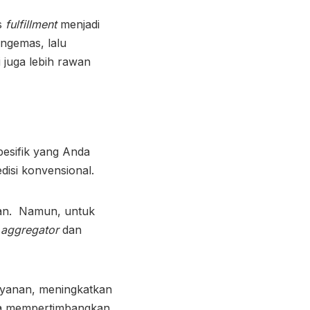
s
fulfillment
menjadi
ngemas, lalu
 juga lebih rawan
spesifik yang Anda
disi konvensional
.
van. Namun, untuk
 aggregator
dan
ayanan, meningkatkan
upa mempertimbangkan