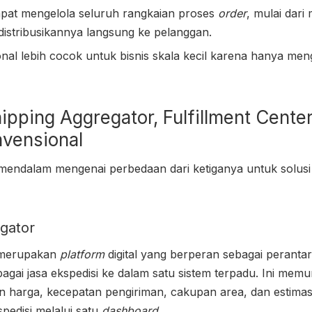
pat mengelola seluruh rangkaian proses
order
, mulai dar
istribusikannya langsung ke pelanggan.
onal lebih cocok untuk bisnis skala kecil karena hanya me
ipping Aggregator, Fulfillment Center
nvensional
endalam mengenai perbedaan dari ketiganya untuk solusi l
egator
erupakan
platform
digital yang berperan sebagai peranta
ai jasa ekspedisi ke dalam satu sistem terpadu. Ini memu
harga, kecepatan pengiriman, cakupan area, dan estimasi 
pedisi melalui satu
dashboard
.