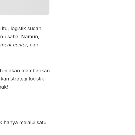
itu, logistik sudah
an usaha. Namun,
llment center
, dan
l ini akan memberikan
an strategi logistik
mak!
k hanya melalui satu