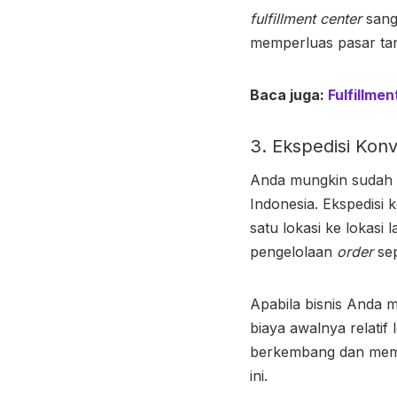
fulfillment center
sang
memperluas pasar tan
Baca juga:
Fulfillme
3. Ekspedisi Kon
Anda mungkin sudah t
Indonesia. Ekspedisi
satu lokasi ke lokasi
pengelolaan
order
se
Apabila bisnis Anda m
biaya awalnya relatif
berkembang dan memil
ini.