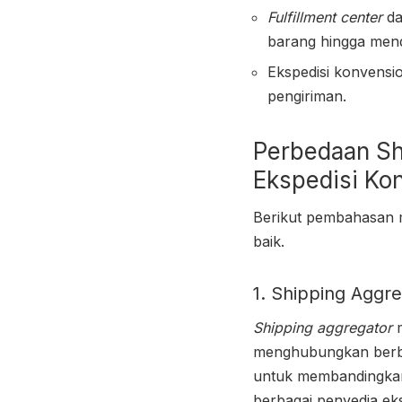
Fulfillment center
da
barang hingga mend
Ekspedisi konvensi
pengiriman.
Perbedaan
Sh
Ekspedisi Ko
Berikut pembahasan m
baik.
1. Shipping Aggr
Shipping aggregator
m
menghubungkan berbag
untuk membandingkan 
berbagai penyedia eks