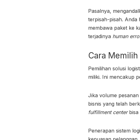
Pasalnya, mengandalk
terpisah-pisah. Anda
membawa paket ke kan
terjadinya
human erro
Cara Memilih 
Pemilihan solusi logi
miliki. Ini mencakup
Jika volume pesanan 
bisnis yang telah b
fulfillment center
bisa
Penerapan sistem log
kepuasan pelanggan, 