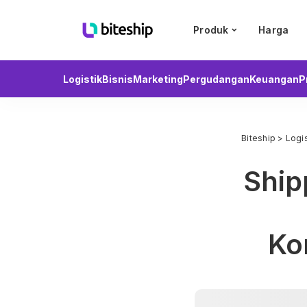
Produk
Harga
Logistik
Bisnis
Marketing
Pergudangan
Keuangan
P
Biteship
>
Logis
Ship
Ko