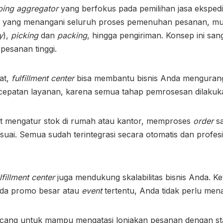
ping aggregator
yang berfokus pada pemilihan jasa ekspedi
istik yang menangani seluruh proses pemenuhan pesanan, mu
y
),
picking
dan
packing
, hingga pengiriman. Konsep ini san
pesanan tinggi.
at,
fulfillment center
bisa membantu bisnis Anda mengurangi
epatan layanan, karena semua tahap pemrosesan dilakukan
ot mengatur stok di rumah atau kantor, memproses
order
s
suai. Semua sudah terintegrasi secara otomatis dan profesi
lfillment center
juga mendukung skalabilitas bisnis Anda. K
 ada promo besar atau
event
tertentu, Anda tidak perlu men
ancang untuk mampu mengatasi lonjakan pesanan dengan stab