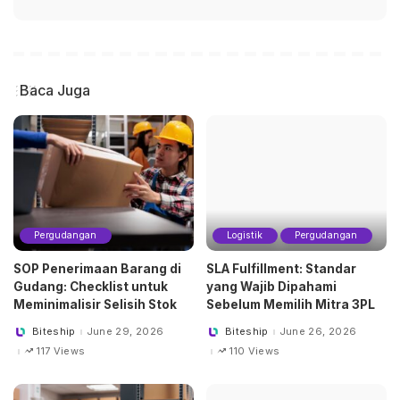
Baca Juga
Pergudangan
Logistik
Pergudangan
SOP Penerimaan Barang di
SLA Fulfillment: Standar
Gudang: Checklist untuk
yang Wajib Dipahami
Meminimalisir Selisih Stok
Sebelum Memilih Mitra 3PL
Biteship
June 29, 2026
Biteship
June 26, 2026
Posted
Posted
by
by
117 Views
110 Views