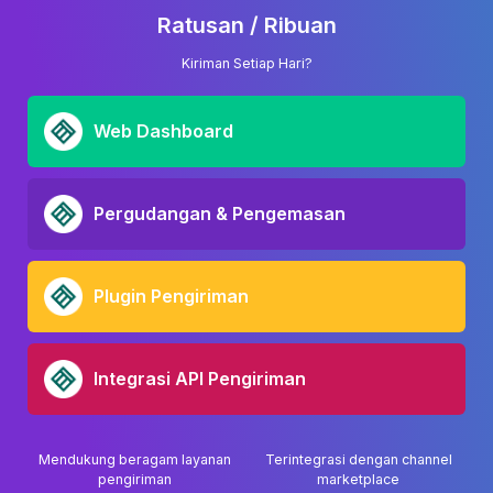
Ratusan / Ribuan
Kiriman Setiap Hari?
Web Dashboard
Pergudangan & Pengemasan
Plugin Pengiriman
Integrasi API Pengiriman
Mendukung beragam layanan
Terintegrasi dengan channel
pengiriman
marketplace