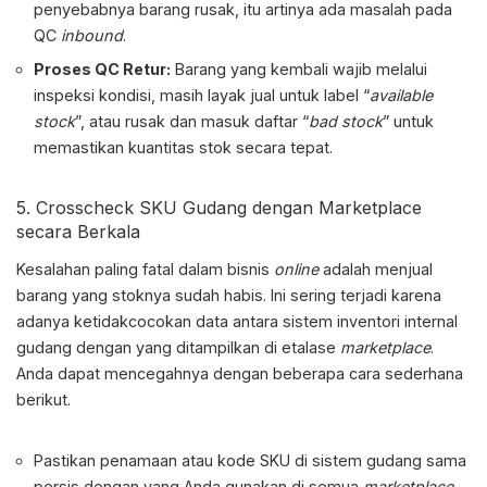
penyebabnya barang rusak, itu artinya ada masalah pada
QC
inbound
.
Proses QC Retur:
Barang yang kembali wajib melalui
inspeksi kondisi, masih layak jual untuk label “
available
stock
”, atau rusak dan masuk daftar “
bad stock
” untuk
memastikan kuantitas stok secara tepat.
5. Crosscheck SKU Gudang dengan Marketplace
secara Berkala
Kesalahan paling fatal dalam bisnis
online
adalah menjual
barang yang stoknya sudah habis. Ini sering terjadi karena
adanya ketidakcocokan data antara sistem inventori internal
gudang dengan yang ditampilkan di etalase
marketplace
.
Anda dapat mencegahnya dengan beberapa cara sederhana
berikut.
Pastikan penamaan atau kode SKU di sistem gudang sama
persis dengan yang Anda gunakan di semua
marketplace
.