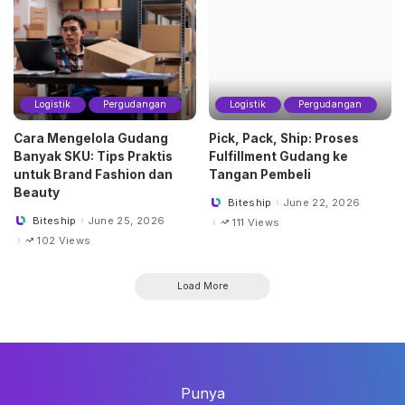
Logistik
Pergudangan
Logistik
Pergudangan
Cara Mengelola Gudang
Pick, Pack, Ship: Proses
Banyak SKU: Tips Praktis
Fulfillment Gudang ke
untuk Brand Fashion dan
Tangan Pembeli
Beauty
Biteship
June 22, 2026
Posted
by
Biteship
June 25, 2026
111 Views
Posted
by
102 Views
Load More
Punya