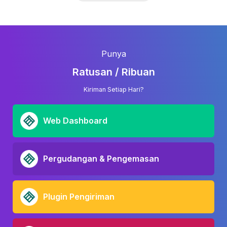
Punya
Ratusan / Ribuan
Kiriman Setiap Hari?
Web Dashboard
Pergudangan & Pengemasan
Plugin Pengiriman