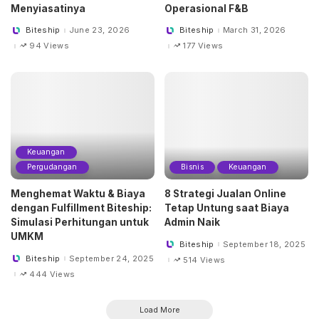
Menyiasatinya
Operasional F&B
Biteship
June 23, 2026
Biteship
March 31, 2026
Posted
Posted
by
by
94 Views
177 Views
Keuangan
Pergudangan
Bisnis
Keuangan
Menghemat Waktu & Biaya
8 Strategi Jualan Online
dengan Fulfillment Biteship:
Tetap Untung saat Biaya
Simulasi Perhitungan untuk
Admin Naik
UMKM
Biteship
September 18, 2025
Posted
by
Biteship
September 24, 2025
514 Views
Posted
by
444 Views
Load More