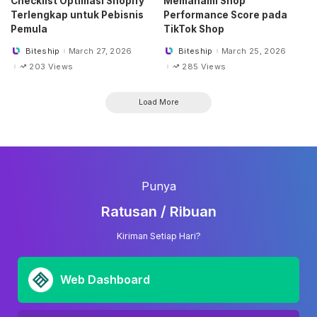
Checklist Optimasi Shopify
Memahami Shop
Terlengkap untuk Pebisnis
Performance Score pada
Pemula
TikTok Shop
Biteship
March 27, 2026
Biteship
March 25, 2026
Posted
Posted
by
by
203 Views
285 Views
Load More
Punya
Ratusan / Ribuan
Kiriman Setiap Hari?
Web Dashboard