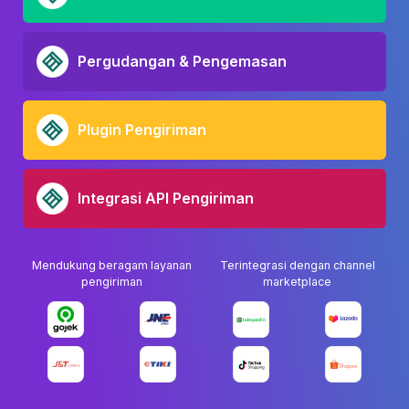
Pergudangan & Pengemasan
Plugin Pengiriman
Integrasi API Pengiriman
Mendukung beragam layanan
Terintegrasi dengan channel
pengiriman
marketplace