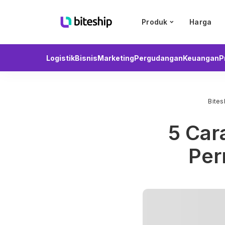
Produk
Harga
Logistik
Bisnis
Marketing
Pergudangan
Keuangan
P
Bites
5 Car
Per