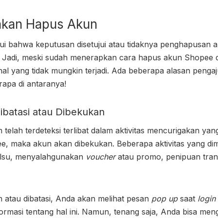
akan Hapus Akun
ui bahwa keputusan disetujui atau tidaknya penghapusan
 Jadi, meski sudah menerapkan
cara hapus akun Shopee
d
al yang tidak mungkin terjadi. Ada beberapa alasan peng
erapa di antaranya!
ibatasi atau Dibekukan
 telah terdeteksi terlibat dalam aktivitas mencurigakan ya
e, maka akun akan dibekukan. Beberapa aktivitas yang di
lsu, menyalahgunakan
voucher
atau promo, penipuan trans
n atau dibatasi, Anda akan melihat pesan
pop
up
saat
login
rmasi tentang hal ini. Namun, tenang saja, Anda bisa men