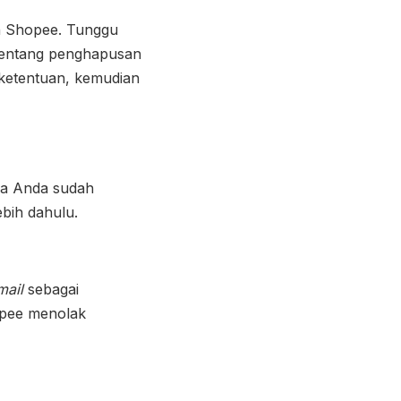
un Shopee. Tunggu
tentang penghapusan
 ketentuan, kemudian
la Anda sudah
bih dahulu.
mail
sebagai
opee menolak