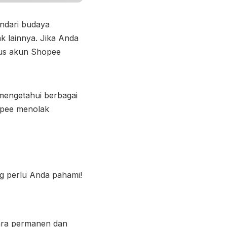
ndari budaya
k lainnya. Jika Anda
us akun Shopee
engetahui berbagai
opee menolak
ng perlu Anda pahami!
ara permanen dan