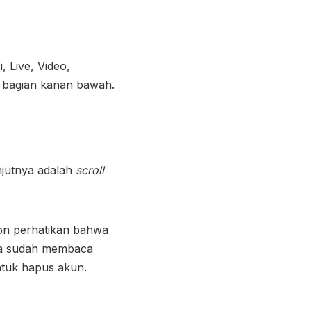
 Live, Video,
i bagian kanan bawah.
jutnya adalah
scroll
on perhatikan bahwa
ika sudah membaca
ntuk hapus akun.