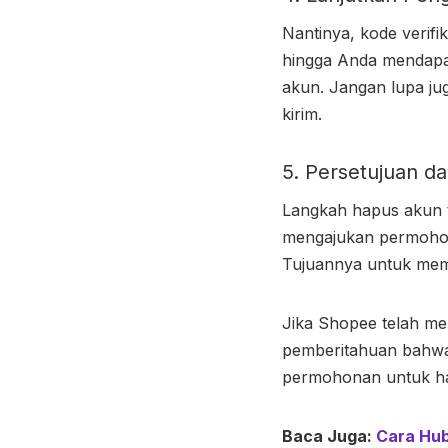
Nantinya, kode verif
hingga Anda mendapa
akun. Jangan lupa ju
kirim.
5. Persetujuan d
Langkah hapus akun t
mengajukan permohon
Tujuannya untuk mem
Jika Shopee telah m
pemberitahuan bahwa
permohonan untuk ha
Baca Juga:
Cara Hub