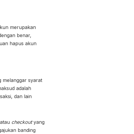
 akun merupakan
engan benar,
ajuan hapus akun
ng melanggar syarat
maksud adalah
aksi, dan lain
atau
checkout
yang
gajukan banding