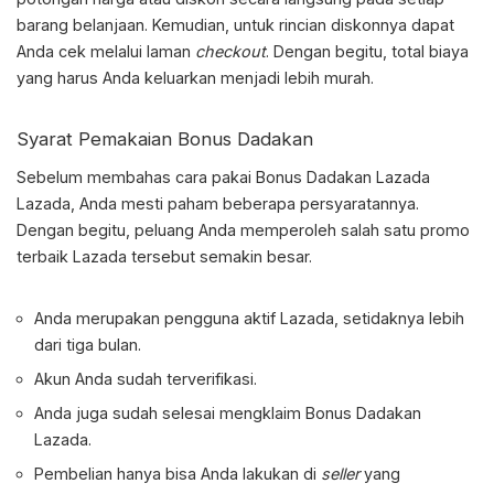
barang belanjaan. Kemudian, untuk rincian diskonnya dapat
Anda cek melalui laman
checkout
. Dengan begitu, total biaya
yang harus Anda keluarkan menjadi lebih murah.
Syarat Pemakaian Bonus Dadakan
Sebelum membahas
cara pakai Bonus Dadakan Lazada
Lazada, Anda mesti paham beberapa persyaratannya.
Dengan begitu, peluang Anda memperoleh salah satu promo
terbaik Lazada tersebut semakin besar.
Anda merupakan pengguna aktif Lazada, setidaknya lebih
dari tiga bulan.
Akun Anda sudah terverifikasi.
Anda juga sudah selesai mengklaim Bonus Dadakan
Lazada.
Pembelian hanya bisa Anda lakukan di
seller
yang