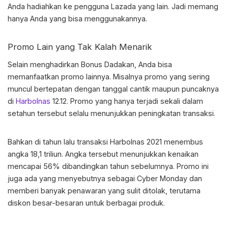
Anda hadiahkan ke pengguna Lazada yang lain. Jadi memang
hanya Anda yang bisa menggunakannya.
Promo Lain yang Tak Kalah Menarik
Selain menghadirkan Bonus Dadakan, Anda bisa
memanfaatkan promo lainnya. Misalnya promo yang sering
muncul bertepatan dengan tanggal cantik maupun puncaknya
di
Harbolnas
12.12. Promo yang hanya terjadi sekali dalam
setahun tersebut selalu menunjukkan peningkatan transaksi.
Bahkan di tahun lalu transaksi Harbolnas 2021 menembus
angka 18,1 triliun. Angka tersebut menunjukkan kenaikan
mencapai 56% dibandingkan tahun sebelumnya. Promo ini
juga ada yang menyebutnya sebagai Cyber Monday dan
memberi banyak penawaran yang sulit ditolak, terutama
diskon besar-besaran untuk berbagai produk.