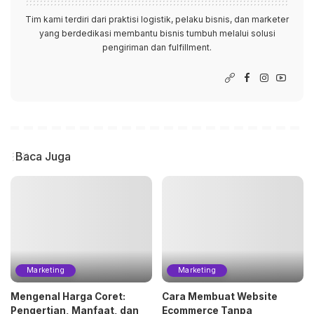
Tim kami terdiri dari praktisi logistik, pelaku bisnis, dan marketer
yang berdedikasi membantu bisnis tumbuh melalui solusi
pengiriman dan fulfillment.
Baca Juga
Marketing
Marketing
Mengenal Harga Coret:
Cara Membuat Website
Pengertian, Manfaat, dan
Ecommerce Tanpa