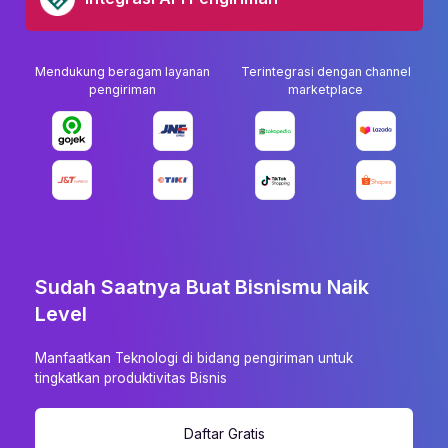
Mendukung beragam layanan
Terintegrasi dengan channel
pengiriman
marketplace
Sudah Saatnya Buat Bisnismu Naik
Level
Manfaatkan Teknologi di bidang pengiriman untuk
tingkatkan produktivitas Bisnis
Daftar Gratis