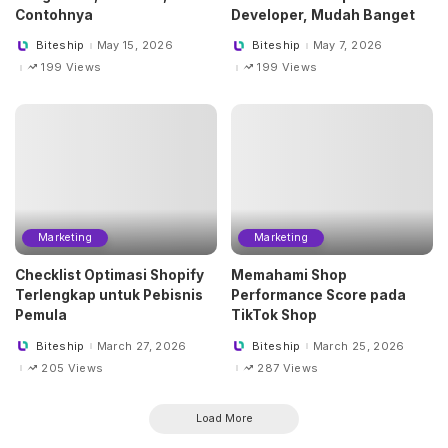
Contohnya
Developer, Mudah Banget
Biteship
May 15, 2026
Biteship
May 7, 2026
Posted
Posted
by
by
199 Views
199 Views
Marketing
Marketing
Checklist Optimasi Shopify
Memahami Shop
Terlengkap untuk Pebisnis
Performance Score pada
Pemula
TikTok Shop
Biteship
March 27, 2026
Biteship
March 25, 2026
Posted
Posted
by
by
205 Views
287 Views
Load More