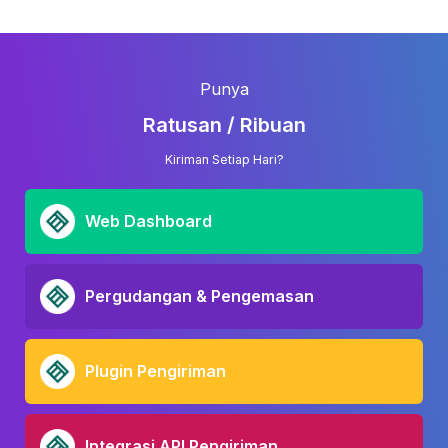
Punya
Ratusan / Ribuan
Kiriman Setiap Hari?
Web Dashboard
Pergudangan & Pengemasan
Plugin Pengiriman
Integrasi API Pengiriman