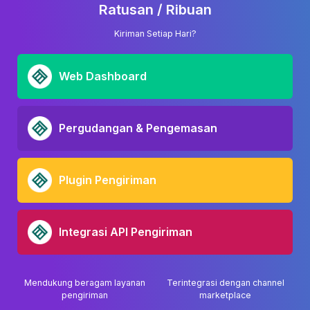
Ratusan / Ribuan
Kiriman Setiap Hari?
Web Dashboard
Pergudangan & Pengemasan
Plugin Pengiriman
Integrasi API Pengiriman
Mendukung beragam layanan
Terintegrasi dengan channel
pengiriman
marketplace