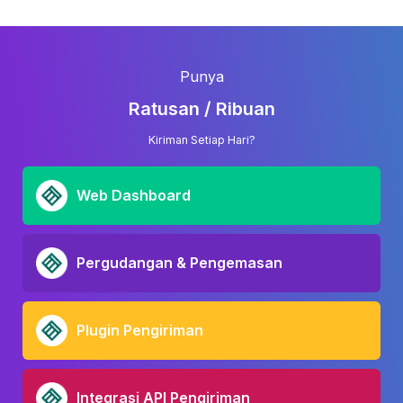
Punya
Ratusan / Ribuan
Kiriman Setiap Hari?
Web Dashboard
Pergudangan & Pengemasan
Plugin Pengiriman
Integrasi API Pengiriman