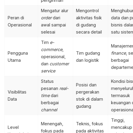
pengiriman
Mengatur alur
Mengontrol
Menghubu
Peran di
order
dari
aktivitas fisik
data dan p
Operasional
awal sampai
di gudang
bisnis dal
selesai
secara detail
satu siste
Tim
e-
Manajeme
commerce
,
Pengguna
Tim gudang
finance
, s
operasional,
Utama
dan logistik
berbagai
dan
customer
departem
service
Status
Kondisi bis
Posisi dan
pesanan
real-
menyeluru
Visibilitas
pergerakan
time
dari
termasuk
Data
stok di dalam
berbagai
keuangan 
gudang
channel
operasiona
Tinggi,
Menengah,
Teknis, fokus
Level
mencakup
fokus pada
pada aktivitas