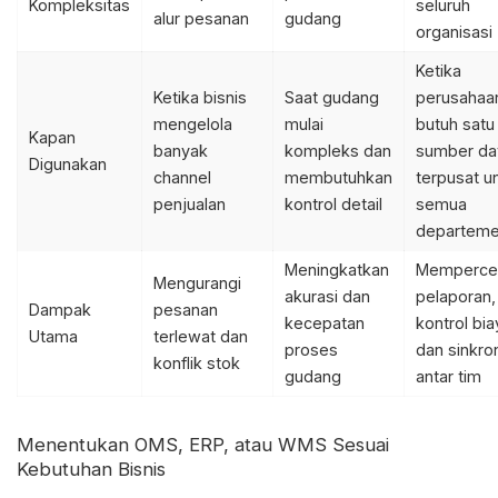
Kompleksitas
seluruh
alur pesanan
gudang
organisasi
Ketika
Ketika bisnis
Saat gudang
perusahaa
mengelola
mulai
butuh satu
Kapan
banyak
kompleks dan
sumber da
Digunakan
channel
membutuhkan
terpusat u
penjualan
kontrol detail
semua
departem
Meningkatkan
Memperce
Mengurangi
akurasi dan
pelaporan,
Dampak
pesanan
kecepatan
kontrol bia
Utama
terlewat dan
proses
dan sinkro
konflik stok
gudang
antar tim
Menentukan OMS, ERP, atau WMS Sesuai
Kebutuhan Bisnis