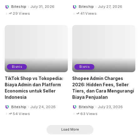
Biteship
July 31, 2026
Biteship
July 27, 2026
Posted
Posted
by
by
29 Views
41 Views
Bisnis
Bisnis
TikTok Shop vs Tokopedia:
Shopee Admin Charges
Biaya Admin dan Platform
2026: Hidden Fees, Seller
Economics untuk Seller
Tiers, dan Cara Mengurangi
Indonesia
Biaya Penjualan
Biteship
July 24, 2026
Biteship
July 23, 2026
Posted
Posted
by
by
54 Views
63 Views
Load More