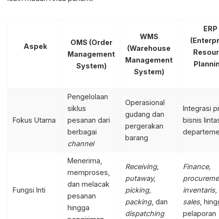
ERP
WMS
(Enterp
OMS (Order
Aspek
(Warehouse
Resour
Management
Management
Planni
System)
System)
Pengelolaan
Operasional
siklus
Integrasi 
gudang dan
Fokus Utama
pesanan dari
bisnis linta
pergerakan
berbagai
departem
barang
channel
Menerima,
Receiving,
Finance,
memproses,
putaway,
procureme
dan melacak
Fungsi Inti
picking,
inventaris,
pesanan
packing
, dan
sales
, hin
hingga
dispatching
pelaporan