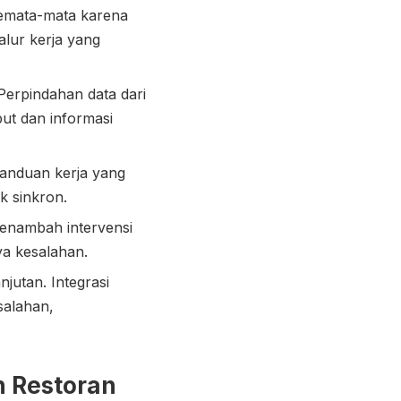
semata-mata karena
alur kerja yang
Perpindahan data dari
put dan informasi
panduan kerja yang
k sinkron.
menambah intervensi
ya kesalahan.
njutan. Integrasi
salahan,
n Restoran