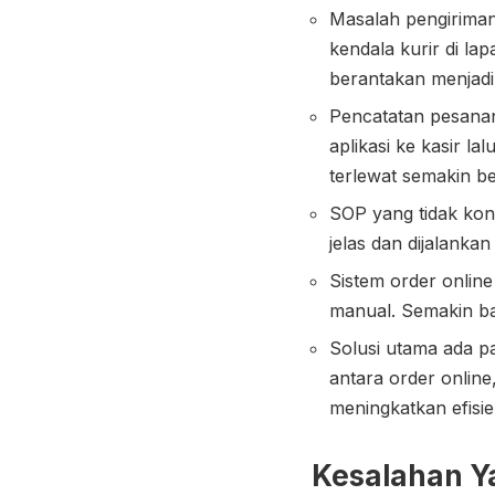
Masalah pengiriman
kendala kurir di la
berantakan menjadi
Pencatatan pesanan 
aplikasi ke kasir l
terlewat semakin be
SOP yang tidak kon
jelas dan dijalanka
Sistem order onlin
manual. Semakin ba
Solusi utama ada pa
antara order onlin
meningkatkan efisie
Kesalahan Ya