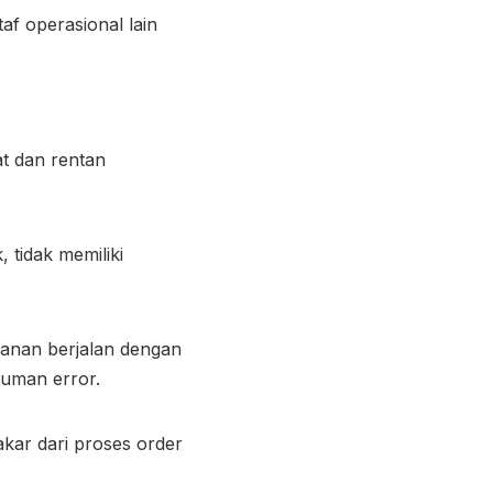
taf operasional lain
at dan rentan
tidak memiliki
esanan berjalan dengan
human error.
kar dari proses order