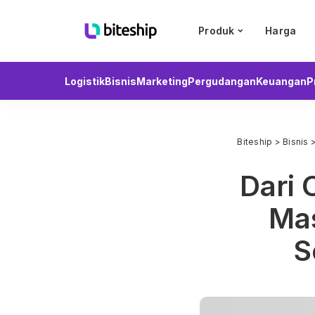
Produk
Harga
Logistik
Bisnis
Marketing
Pergudangan
Keuangan
P
Biteship
>
Bisnis
Dari 
Mas
S