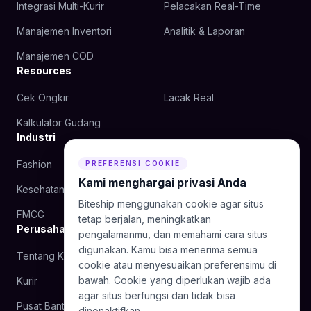
Integrasi Multi-Kurir
Pelacakan Real-Time
Manajemen Inventori
Analitik & Laporan
Manajemen COD
Resources
Cek Ongkir
Lacak Real
Kalkulator Gudang
Industri
Fashion
Kecantikan
PREFERENSI COOKIE
Kami menghargai privasi Anda
Kesehatan
Makanan
Biteship menggunakan cookie agar situs
FMCG
tetap berjalan, meningkatkan
Perusahaan
pengalamanmu, dan memahami cara situs
digunakan. Kamu bisa menerima semua
Tentang Kami
Blog
cookie atau menyesuaikan preferensimu di
bawah. Cookie yang diperlukan wajib ada
Kurir
Hubungi Kami
agar situs berfungsi dan tidak bisa
Pusat Bantuan
dinonaktifkan.