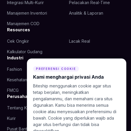
Integrasi Multi-Kurir
Pelacakan Real-Time
Manajemen Inventori
Analitik & Laporan
Manajemen COD
Resources
Cek Ongkir
Lacak Real
Kalkulator Gudang
Industri
Fashion
Kecantikan
PREFERENSI COOKIE
Kami menghargai privasi Anda
Kesehatan
Makanan
Biteship menggunakan cookie agar situs
FMCG
tetap berjalan, meningkatkan
Perusahaan
pengalamanmu, dan memahami cara situs
digunakan. Kamu bisa menerima semua
Tentang Kami
Blog
cookie atau menyesuaikan preferensimu di
bawah. Cookie yang diperlukan wajib ada
Kurir
Hubungi Kami
agar situs berfungsi dan tidak bisa
Pusat Bantuan
dinonaktifkan.