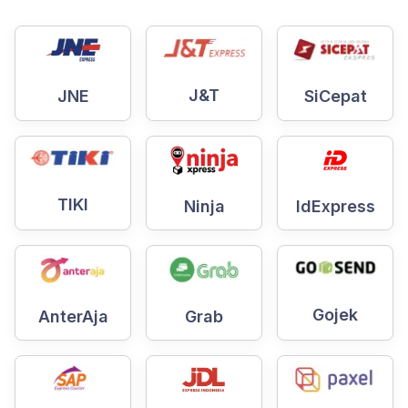
J&T
SiCepat
JNE
TIKI
Ninja
IdExpress
Gojek
AnterAja
Grab