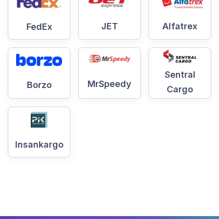
JET
Alfatrex
FedEx
Sentral
MrSpeedy
Borzo
Cargo
Insankargo