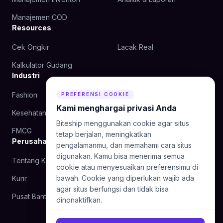
Manajemen COD
Resources
Cek Ongkir
Lacak Real
Kalkulator Gudang
Industri
Fashion
Kecantikan
PREFERENSI COOKIE
Kami menghargai privasi Anda
Kesehatan
Makanan
Biteship menggunakan cookie agar situs
FMCG
tetap berjalan, meningkatkan
Perusahaan
pengalamanmu, dan memahami cara situs
digunakan. Kamu bisa menerima semua
Tentang Kami
Blog
cookie atau menyesuaikan preferensimu di
bawah. Cookie yang diperlukan wajib ada
Kurir
Hubungi Kami
agar situs berfungsi dan tidak bisa
Pusat Bantuan
dinonaktifkan.