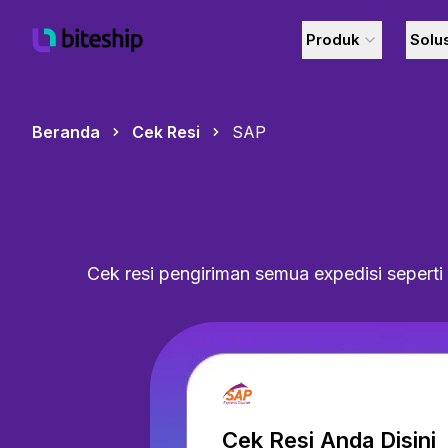
Produk
Solu
Beranda
Cek Resi
SAP
Cek resi pengiriman semua expedisi seperti 
Cek Resi Anda Disini