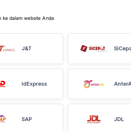
an ke dalam website Anda
J&T
SiCep
IdExpress
AnterA
SAP
JDL