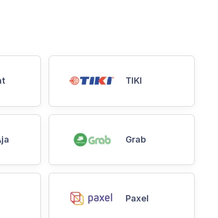
at
TIKI
ja
Grab
Paxel