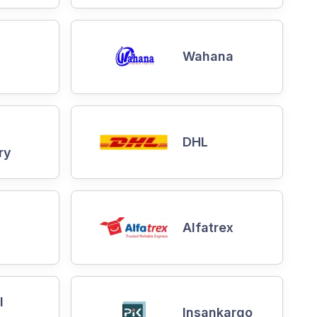
Wahana
DHL
ry
Alfatrex
l
Insankargo