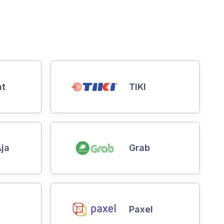
at
TIKI
ja
Grab
Paxel