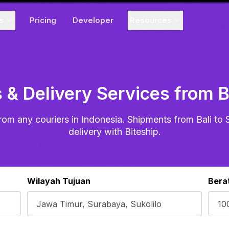
ns
Pricing
Developer
Resources
 & Delivery Services from B
rom any couriers in Indonesia. Shipments from Bali to 
delivery with Biteship.
Wilayah Tujuan
Bera