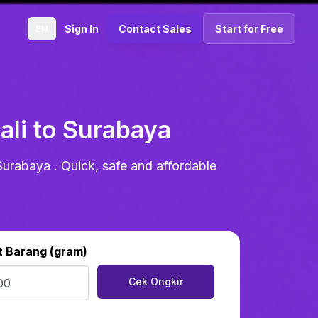
EN
Sign In
Contact Sales
Start for Free
ali to Surabaya
Surabaya . Quick, safe and affordable
t Barang (gram)
Cek Ongkir