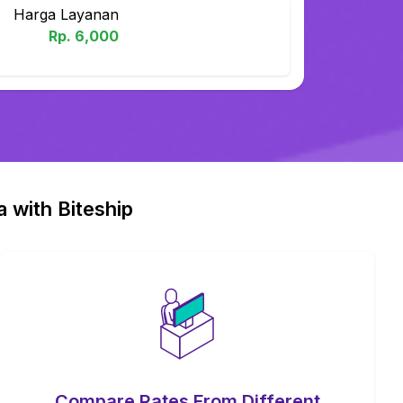
Harga Layanan
Rp.
6,000
a with Biteship
Compare Rates From Different