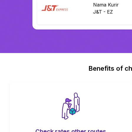
Nama Kurir
J&T
-
EZ
Benefits of ch
Check rates other routes