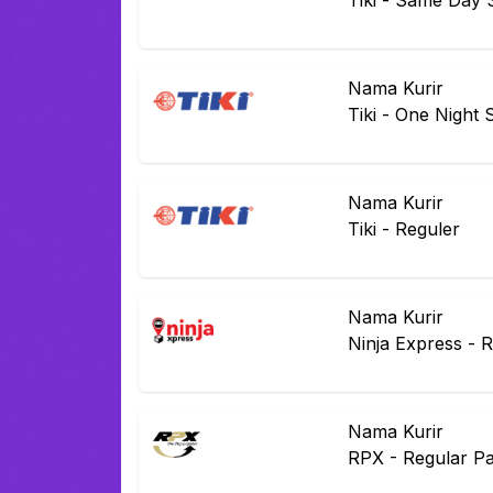
Tiki
-
Same Day S
Nama Kurir
Tiki
-
One Night 
Nama Kurir
Tiki
-
Reguler
Nama Kurir
Ninja Express
-
R
Nama Kurir
RPX
-
Regular P