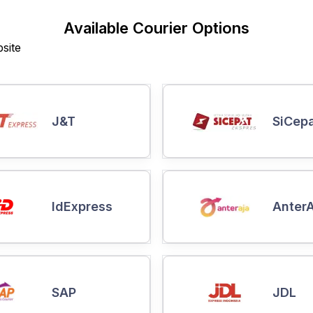
Available Courier Options
site
J&T
SiCep
IdExpress
AnterA
SAP
JDL