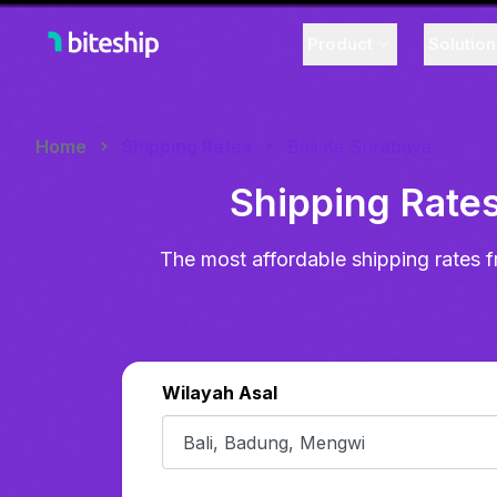
Product
Solutio
Home
Shipping Rates
Bali Ke Surabaya
Shipping Rates
The most affordable shipping rates f
Wilayah Asal