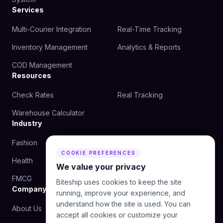
Services
Multi-Courier Integration
Real-Time Tracking
Inventory Management
Analytics & Reports
COD Management
Resources
Check Rates
Real Tracking
Warehouse Calculator
Industry
Fashion
Beauty
COOKIE PREFERENCES
Health
Food
We value your privacy
FMCG
Biteship uses cookies to keep the site
Company
running, improve your experience, and
understand how the site is used. You can
About Us
Blog
accept all cookies or customize your