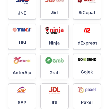
J&T
SiCepat
JNE
TIKI
Ninja
IdExpress
Gojek
AnterAja
Grab
Paxel
SAP
JDL